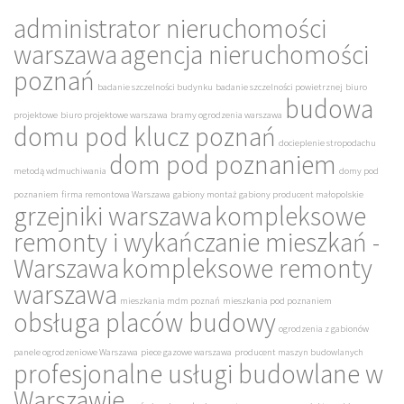
administrator nieruchomości
warszawa
agencja nieruchomości
poznań
badanie szczelności budynku
badanie szczelności powietrznej
biuro
budowa
projektowe
biuro projektowe warszawa
bramy ogrodzenia warszawa
domu pod klucz poznań
docieplenie stropodachu
dom pod poznaniem
metodą wdmuchiwania
domy pod
poznaniem
firma remontowa Warszawa
gabiony montaż
gabiony producent małopolskie
grzejniki warszawa
kompleksowe
remonty i wykańczanie mieszkań -
Warszawa
kompleksowe remonty
warszawa
mieszkania mdm poznań
mieszkania pod poznaniem
obsługa placów budowy
ogrodzenia z gabionów
panele ogrodzeniowe Warszawa
piece gazowe warszawa
producent maszyn budowlanych
profesjonalne usługi budowlane w
Warszawie