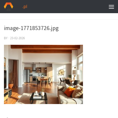
image-1771853726.jpg
BY
·
23-02-2026