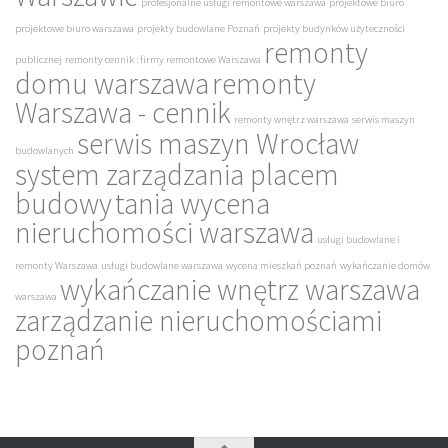
profesjonalne usługi remontowe warszawa
projektowe biuro
projektowe biuro warszawa
projekty budowlane Poznań
projekty budynków użyteczności
remonty
publicznej
remonty cennik : firmy remontowe Warszawa
domu warszawa
remonty
Warszawa - cennik
remonty wnętrz warszawa
serwis maszyn
serwis maszyn Wrocław
budowlanych
system zarządzania placem
budowy
tania wycena
nieruchomości warszawa
usługi budowlane i
remonty Warszawa
usługi budowlane warszawa
wycena mieszkań poznań
wykańczanie domów
wykańczanie wnętrz warszawa
warszawa
zarządzanie nieruchomościami
poznań