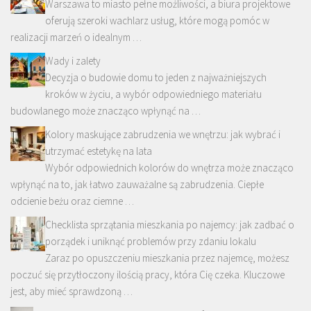
Warszawa to miasto pełne możliwości, a biura projektowe
oferują szeroki wachlarz usług, które mogą pomóc w
realizacji marzeń o idealnym …
Wady i zalety
Decyzja o budowie domu to jeden z najważniejszych
kroków w życiu, a wybór odpowiedniego materiału
budowlanego może znacząco wpłynąć na …
Kolory maskujące zabrudzenia we wnętrzu: jak wybrać i
utrzymać estetykę na lata
Wybór odpowiednich kolorów do wnętrza może znacząco
wpłynąć na to, jak łatwo zauważalne są zabrudzenia. Ciepłe
odcienie beżu oraz ciemne …
Checklista sprzątania mieszkania po najemcy: jak zadbać o
porządek i uniknąć problemów przy zdaniu lokalu
Zaraz po opuszczeniu mieszkania przez najemcę, możesz
poczuć się przytłoczony ilością pracy, która Cię czeka. Kluczowe
jest, aby mieć sprawdzoną …