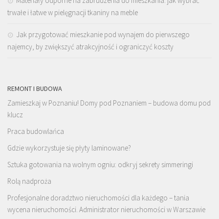
Materiały odporne na zabrudzenia do mieszkania: jak wybrać
trwałe i łatwe w pielęgnacji tkaniny na meble
Jak przygotować mieszkanie pod wynajem do pierwszego
najemcy, by zwiększyć atrakcyjność i ograniczyć koszty
REMONT I BUDOWA
Zamieszkaj w Poznaniu! Domy pod Poznaniem – budowa domu pod
klucz
Praca budowlańca
Gdzie wykorzystuje się płyty laminowane?
Sztuka gotowania na wolnym ogniu: odkryj sekrety simmeringi
Rolą nadproża
Profesjonalne doradztwo nieruchomości dla każdego – tania
wycena nieruchomości. Administrator nieruchomości w Warszawie