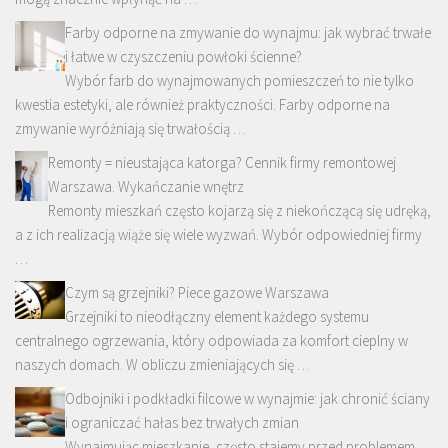
Farby odporne na zmywanie do wynajmu: jak wybrać trwałe
i łatwe w czyszczeniu powłoki ścienne?
Wybór farb do wynajmowanych pomieszczeń to nie tylko
kwestia estetyki, ale również praktyczności. Farby odporne na
zmywanie wyróżniają się trwałością …
Remonty = nieustająca katorga? Cennik firmy remontowej
Warszawa. Wykańczanie wnętrz
Remonty mieszkań często kojarzą się z niekończącą się udręką,
a z ich realizacją wiąże się wiele wyzwań. Wybór odpowiedniej firmy
…
Czym są grzejniki? Piece gazowe Warszawa
Grzejniki to nieodłączny element każdego systemu
centralnego ogrzewania, który odpowiada za komfort cieplny w
naszych domach. W obliczu zmieniających się …
Odbojniki i podkładki filcowe w wynajmie: jak chronić ściany
i ograniczać hałas bez trwałych zmian
Wynajmując mieszkanie, często stajemy przed problemem