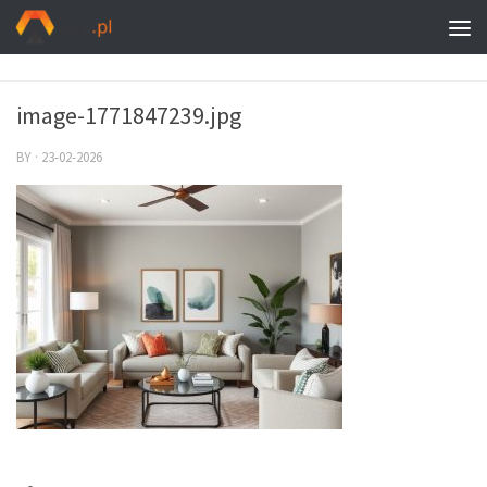
image-1771847239.jpg
BY
·
23-02-2026