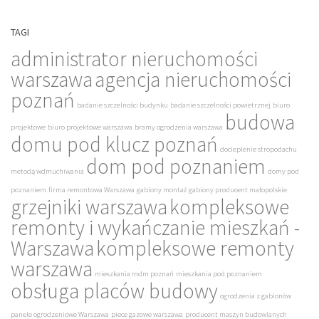
TAGI
administrator nieruchomości
warszawa
agencja nieruchomości
poznań
badanie szczelności budynku
badanie szczelności powietrznej
biuro
budowa
projektowe
biuro projektowe warszawa
bramy ogrodzenia warszawa
domu pod klucz poznań
docieplenie stropodachu
dom pod poznaniem
metodą wdmuchiwania
domy pod
poznaniem
firma remontowa Warszawa
gabiony montaż
gabiony producent małopolskie
grzejniki warszawa
kompleksowe
remonty i wykańczanie mieszkań -
Warszawa
kompleksowe remonty
warszawa
mieszkania mdm poznań
mieszkania pod poznaniem
obsługa placów budowy
ogrodzenia z gabionów
panele ogrodzeniowe Warszawa
piece gazowe warszawa
producent maszyn budowlanych