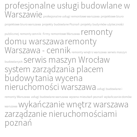
profesjonalne usługi budowlane w
Warszawie
profesjonalne usługi remontowe warszawa
projektowe biuro
projektowe biuro warszawa
projekty budowlane Poznań
projekty budynków użyteczności
remonty
publicznej
remonty cennik : firmy remontowe Warszawa
domu warszawa
remonty
Warszawa - cennik
remonty wnętrz warszawa
serwis maszyn
serwis maszyn Wrocław
budowlanych
system zarządzania placem
budowy
tania wycena
nieruchomości warszawa
usługi budowlane i
remonty Warszawa
usługi budowlane warszawa
wycena mieszkań poznań
wykańczanie domów
wykańczanie wnętrz warszawa
warszawa
zarządzanie nieruchomościami
poznań