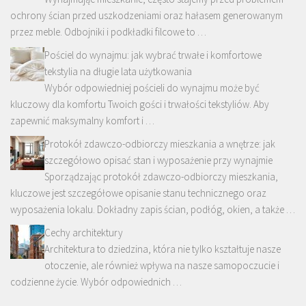
ochrony ścian przed uszkodzeniami oraz hałasem generowanym
przez meble. Odbojniki i podkładki filcowe to …
Pościel do wynajmu: jak wybrać trwałe i komfortowe
tekstylia na długie lata użytkowania
Wybór odpowiedniej pościeli do wynajmu może być
kluczowy dla komfortu Twoich gości i trwałości tekstyliów. Aby
zapewnić maksymalny komfort i …
Protokół zdawczo-odbiorczy mieszkania a wnętrze: jak
szczegółowo opisać stan i wyposażenie przy wynajmie
Sporządzając protokół zdawczo-odbiorczy mieszkania,
kluczowe jest szczegółowe opisanie stanu technicznego oraz
wyposażenia lokalu. Dokładny zapis ścian, podłóg, okien, a także …
Cechy architektury
Architektura to dziedzina, która nie tylko kształtuje nasze
otoczenie, ale również wpływa na nasze samopoczucie i
codzienne życie. Wybór odpowiednich …