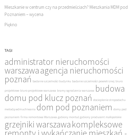
Mieszkanie w centrum czy na przedmieściach? Mieszkania MDM pod
Poznaniem – wycena
Piękno
TAGI
administrator nieruchomości
warszawa
agencja nieruchomości
poznań
badanie szczelności budynku
badanie szczelności powietrznej
biuro
budowa
projektowe
biuro projektowe warszawa
bramy ogrodzenia warszawa
domu pod klucz poznań
docieplenie stropodachu
dom pod poznaniem
metodą wdmuchiwania
domy pod
poznaniem
firma remontowa Warszawa
gabiony montaż
gabiony producent małopolskie
grzejniki warszawa
kompleksowe
remonty i wykańczanie mieszkań -