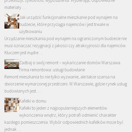
przedłużyć żywotność wyposażenia. Wybierając odpowiednie
materiały …
Jak urządzić funkcjonalne mieszkanie pod wynajem na
budżecie, które przyciąga najemców i jest trwałe w
użytkowaniu
Urządzanie mieszkania pod wynajem na ograniczonym budżecie nie
musi oznaczać rezygnacji z jakości czy atrakcyjności dla najemców.
Kluczem jest mądre …
Zadbaj o swój remont – wykańczanie domów Warszawa.
Firma remontowa: usługi budowlane
Remont mieszkania to nie tylko wyzwanie, ale także szansa na
stworzenie wymarzonej przestrzeni. W Warszawie, gdzie rynek usług
budowlanych jest …
Kafelki w domu
Kafelki to jeden z najpopularniejszych elementów
wykończenia wnętrz, który potrafi odmienić charakter
każdego pomieszczenia. Wybór odpowiednich kafelków może być
jednak …