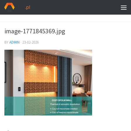
image-1771845369.jpg
BY
ADMIN
·
23-02-2026