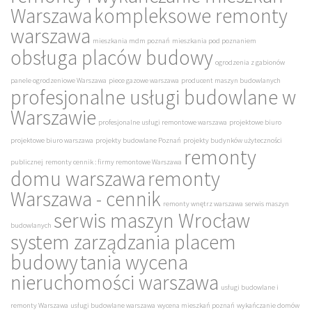
Warszawa
kompleksowe remonty
warszawa
mieszkania mdm poznań
mieszkania pod poznaniem
obsługa placów budowy
ogrodzenia z gabionów
panele ogrodzeniowe Warszawa
piece gazowe warszawa
producent maszyn budowlanych
profesjonalne usługi budowlane w
Warszawie
profesjonalne usługi remontowe warszawa
projektowe biuro
projektowe biuro warszawa
projekty budowlane Poznań
projekty budynków użyteczności
remonty
publicznej
remonty cennik : firmy remontowe Warszawa
domu warszawa
remonty
Warszawa - cennik
remonty wnętrz warszawa
serwis maszyn
serwis maszyn Wrocław
budowlanych
system zarządzania placem
budowy
tania wycena
nieruchomości warszawa
usługi budowlane i
remonty Warszawa
usługi budowlane warszawa
wycena mieszkań poznań
wykańczanie domów