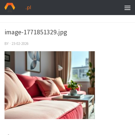
image-1771851329.jpg
BY
·
23-02-2026