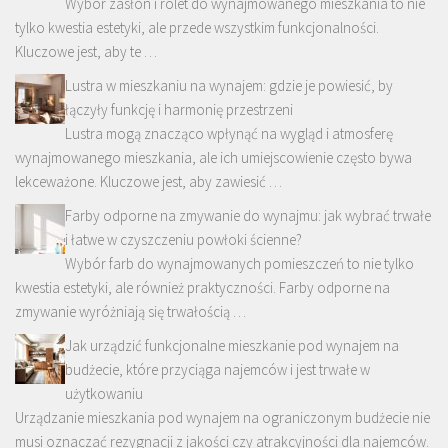
Wybór zasłon i rolet do wynajmowanego mieszkania to nie
tylko kwestia estetyki, ale przede wszystkim funkcjonalności.
Kluczowe jest, aby te …
Lustra w mieszkaniu na wynajem: gdzie je powiesić, by
łączyły funkcję i harmonię przestrzeni
Lustra mogą znacząco wpłynąć na wygląd i atmosferę
wynajmowanego mieszkania, ale ich umiejscowienie często bywa
lekceważone. Kluczowe jest, aby zawiesić …
Farby odporne na zmywanie do wynajmu: jak wybrać trwałe
i łatwe w czyszczeniu powłoki ścienne?
Wybór farb do wynajmowanych pomieszczeń to nie tylko
kwestia estetyki, ale również praktyczności. Farby odporne na
zmywanie wyróżniają się trwałością …
Jak urządzić funkcjonalne mieszkanie pod wynajem na
budżecie, które przyciąga najemców i jest trwałe w
użytkowaniu
Urządzanie mieszkania pod wynajem na ograniczonym budżecie nie
musi oznaczać rezygnacji z jakości czy atrakcyjności dla najemców.