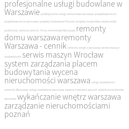
profesjonalne usługi budowlane w
Warszawie
profesjonalne usługi remontowe warszawa
projektowe biuro
projektowe biuro warszawa
projekty budowlane Poznań
projekty budynków użyteczności
remonty
publicznej
remonty cennik : firmy remontowe Warszawa
domu warszawa
remonty
Warszawa - cennik
remonty wnętrz warszawa
serwis maszyn
serwis maszyn Wrocław
budowlanych
system zarządzania placem
budowy
tania wycena
nieruchomości warszawa
usługi budowlane i
remonty Warszawa
usługi budowlane warszawa
wycena mieszkań poznań
wykańczanie domów
wykańczanie wnętrz warszawa
warszawa
zarządzanie nieruchomościami
poznań