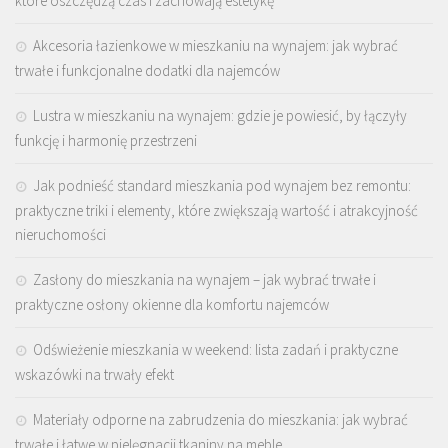
które oszczędzą czas i zachowają estetykę
Akcesoria łazienkowe w mieszkaniu na wynajem: jak wybrać
trwałe i funkcjonalne dodatki dla najemców
Lustra w mieszkaniu na wynajem: gdzie je powiesić, by łączyły
funkcję i harmonię przestrzeni
Jak podnieść standard mieszkania pod wynajem bez remontu:
praktyczne triki i elementy, które zwiększają wartość i atrakcyjność
nieruchomości
Zasłony do mieszkania na wynajem – jak wybrać trwałe i
praktyczne osłony okienne dla komfortu najemców
Odświeżenie mieszkania w weekend: lista zadań i praktyczne
wskazówki na trwały efekt
Materiały odporne na zabrudzenia do mieszkania: jak wybrać
trwałe i łatwe w pielęgnacji tkaniny na meble