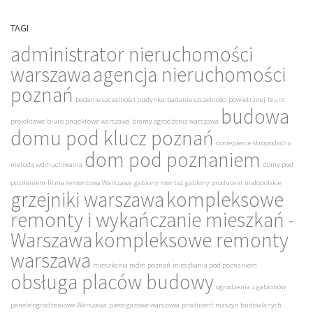
TAGI
administrator nieruchomości
warszawa
agencja nieruchomości
poznań
badanie szczelności budynku
badanie szczelności powietrznej
biuro
budowa
projektowe
biuro projektowe warszawa
bramy ogrodzenia warszawa
domu pod klucz poznań
docieplenie stropodachu
dom pod poznaniem
metodą wdmuchiwania
domy pod
poznaniem
firma remontowa Warszawa
gabiony montaż
gabiony producent małopolskie
grzejniki warszawa
kompleksowe
remonty i wykańczanie mieszkań -
Warszawa
kompleksowe remonty
warszawa
mieszkania mdm poznań
mieszkania pod poznaniem
obsługa placów budowy
ogrodzenia z gabionów
panele ogrodzeniowe Warszawa
piece gazowe warszawa
producent maszyn budowlanych