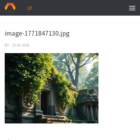
image-1771847130.jpg
BY
·
23-02-2026