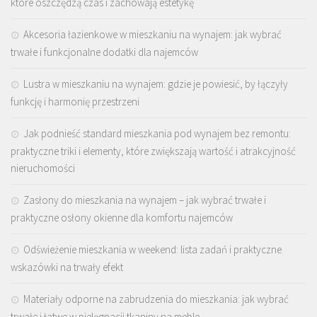
które oszczędzą czas i zachowają estetykę
Akcesoria łazienkowe w mieszkaniu na wynajem: jak wybrać
trwałe i funkcjonalne dodatki dla najemców
Lustra w mieszkaniu na wynajem: gdzie je powiesić, by łączyły
funkcję i harmonię przestrzeni
Jak podnieść standard mieszkania pod wynajem bez remontu:
praktyczne triki i elementy, które zwiększają wartość i atrakcyjność
nieruchomości
Zasłony do mieszkania na wynajem – jak wybrać trwałe i
praktyczne osłony okienne dla komfortu najemców
Odświeżenie mieszkania w weekend: lista zadań i praktyczne
wskazówki na trwały efekt
Materiały odporne na zabrudzenia do mieszkania: jak wybrać
trwałe i łatwe w pielęgnacji tkaniny na meble