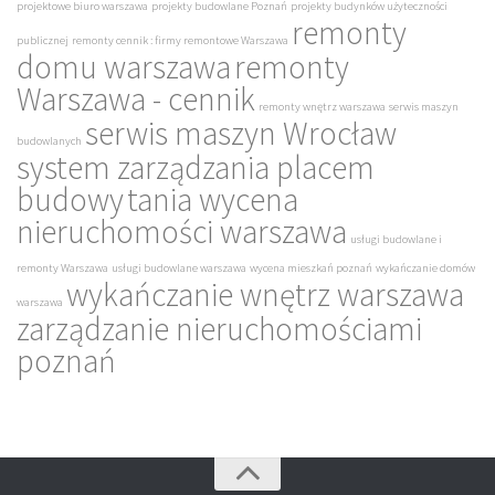
projektowe biuro warszawa
projekty budowlane Poznań
projekty budynków użyteczności
remonty
publicznej
remonty cennik : firmy remontowe Warszawa
domu warszawa
remonty
Warszawa - cennik
remonty wnętrz warszawa
serwis maszyn
serwis maszyn Wrocław
budowlanych
system zarządzania placem
budowy
tania wycena
nieruchomości warszawa
usługi budowlane i
remonty Warszawa
usługi budowlane warszawa
wycena mieszkań poznań
wykańczanie domów
wykańczanie wnętrz warszawa
warszawa
zarządzanie nieruchomościami
poznań