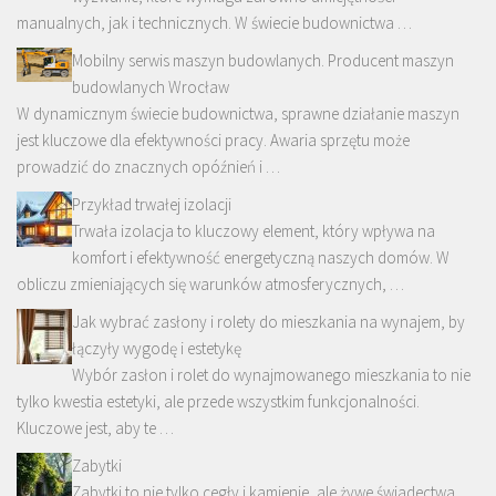
manualnych, jak i technicznych. W świecie budownictwa …
Mobilny serwis maszyn budowlanych. Producent maszyn
budowlanych Wrocław
W dynamicznym świecie budownictwa, sprawne działanie maszyn
jest kluczowe dla efektywności pracy. Awaria sprzętu może
prowadzić do znacznych opóźnień i …
Przykład trwałej izolacji
Trwała izolacja to kluczowy element, który wpływa na
komfort i efektywność energetyczną naszych domów. W
obliczu zmieniających się warunków atmosferycznych, …
Jak wybrać zasłony i rolety do mieszkania na wynajem, by
łączyły wygodę i estetykę
Wybór zasłon i rolet do wynajmowanego mieszkania to nie
tylko kwestia estetyki, ale przede wszystkim funkcjonalności.
Kluczowe jest, aby te …
Zabytki
Zabytki to nie tylko cegły i kamienie, ale żywe świadectwa