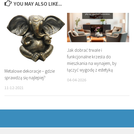
YOU MAY ALSO LIKE...
Jak dobrać trwałe i
funkcjonalne krzesła do
mieszkania na wynajem, by
łączyć wygodę z estetyką
Metalowe dekoracje – gdzie
sprawdzą się najlepiej?
04-04-2026
11-12-2021