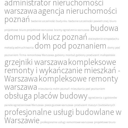
administrator nieruchomości
warszawa
agencja nieruchomości
poznań
badanie szczelności budynku
badanie szczelności powietrznej
biuro
budowa
projektowe
biuro projektowe warszawa
bramy ogrodzenia warszawa
domu pod klucz poznań
docieplenie stropodachu
dom pod poznaniem
metodą wdmuchiwania
domy pod
poznaniem
firma remontowa Warszawa
gabiony montaż
gabiony producent małopolskie
grzejniki warszawa
kompleksowe
remonty i wykańczanie mieszkań -
Warszawa
kompleksowe remonty
warszawa
mieszkania mdm poznań
mieszkania pod poznaniem
obsługa placów budowy
ogrodzenia z gabionów
panele ogrodzeniowe Warszawa
piece gazowe warszawa
producent maszyn budowlanych
profesjonalne usługi budowlane w
Warszawie
profesjonalne usługi remontowe warszawa
projektowe biuro