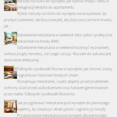
Narzuta na łóżko do wynajmu: jak wybrać trwały i łatwy w
pielęgnacji tekstylia do apartamentu
Wybór narzuty na łóżko do wynajmu może wydawać się
prostym zadaniem, ale kluczowe jest, aby była ona zarówno trwała,
jak …
Odświeżenie mieszkania w weekend: lista zadań i praktyczne
wskazówki na trwały efekt
Odświeżenie mieszkania w weekend może być wyzwaniem,
zwłaszcza gdy nie wiesz, od czego zacząć. Kluczem do sukcesu jest
stworzenie efektywnej …
Odbojniki i podkładki filcowe w wynajmie: jak chronić ściany
i ograniczać hałas bez trwałych zmian
Wynajmując mieszkanie, często stajemy przed problemem
ochrony ścian przed uszkodzeniami oraz hałasem generowanym
przez meble. Odbojniki i podkładki filcowe to …
Jak przygotować mieszkanie pod wynajem do pierwszego
najemcy, by zwiększyć atrakcyjność i ograniczyć koszty
Przygotowanie mieszkania pod wynajem dla pierwszego