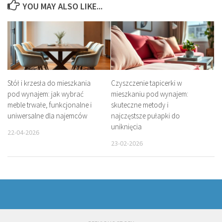
YOU MAY ALSO LIKE...
Stół i krzesła do mieszkania
Czyszczenie tapicerki w
pod wynajem: jak wybrać
mieszkaniu pod wynajem:
meble trwałe, funkcjonalne i
skuteczne metody i
uniwersalne dla najemców
najczęstsze pułapki do
uniknięcia
22-04-2026
23-02-2026