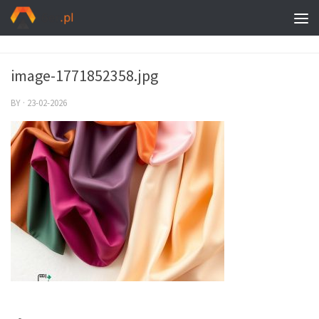
image-1771852358.jpg
BY
·
23-02-2026