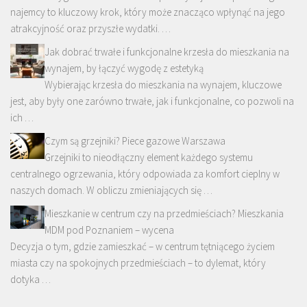
najemcy to kluczowy krok, który może znacząco wpłynąć na jego
atrakcyjność oraz przyszłe wydatki. …
Jak dobrać trwałe i funkcjonalne krzesła do mieszkania na
wynajem, by łączyć wygodę z estetyką
Wybierając krzesła do mieszkania na wynajem, kluczowe
jest, aby były one zarówno trwałe, jak i funkcjonalne, co pozwoli na
ich …
Czym są grzejniki? Piece gazowe Warszawa
Grzejniki to nieodłączny element każdego systemu
centralnego ogrzewania, który odpowiada za komfort cieplny w
naszych domach. W obliczu zmieniających się …
Mieszkanie w centrum czy na przedmieściach? Mieszkania
MDM pod Poznaniem – wycena
Decyzja o tym, gdzie zamieszkać – w centrum tętniącego życiem
miasta czy na spokojnych przedmieściach – to dylemat, który
dotyka …