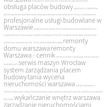
mieszkania mdm poznań
mieszkania pod poznaniem
obsługa placów budowy
ogrodzenia z gabionów
panele ogrodzeniowe Warszawa
piece gazowe warszawa
producent maszyn budowlanych
profesjonalne usługi budowlane w
Warszawie
profesjonalne usługi remontowe warszawa
projektowe biuro
projektowe biuro warszawa
projekty budowlane Poznań
projekty budynków użyteczności
remonty
publicznej
remonty cennik : firmy remontowe Warszawa
domu warszawa
remonty
Warszawa - cennik
remonty wnętrz warszawa
serwis maszyn
serwis maszyn Wrocław
budowlanych
system zarządzania placem
budowy
tania wycena
nieruchomości warszawa
usługi budowlane i
remonty Warszawa
usługi budowlane warszawa
wycena mieszkań poznań
wykańczanie domów
wykańczanie wnętrz warszawa
warszawa
zarządzanie nieruchomościami