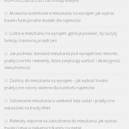
które oszczędzą czas i zachowają estetykę
Akcesoria łazienkowe w mieszkaniu na wynajem: jak wybrać
trwałe i funkcjonalne dodatki dla najemców
Lustra w mieszkaniu na wynajem: gdzie je powiesić, by łączyły
funkcję i harmonię przestrzeni
Jak podnieść standard mieszkania pod wynajem bez remontu:
praktyczne triki i elementy, które zwiększają wartość i atrakcyjność
nieruchomości
Zasłony do mieszkania na wynajem – jak wybrać trwałe i
praktyczne osłony okienne dla komfortu najemców
Odświeżenie mieszkania w weekend: lista zadań i praktyczne
wskazówki na trwały efekt
Materiały odporne na zabrudzenia do mieszkania: jak wybrać
trwałe i łatwe w pielęgnacji tkaniny na meble