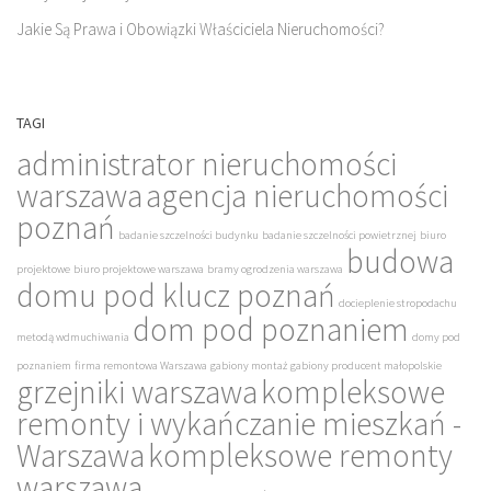
Jakie Są Prawa i Obowiązki Właściciela Nieruchomości?
TAGI
administrator nieruchomości
warszawa
agencja nieruchomości
poznań
badanie szczelności budynku
badanie szczelności powietrznej
biuro
budowa
projektowe
biuro projektowe warszawa
bramy ogrodzenia warszawa
domu pod klucz poznań
docieplenie stropodachu
dom pod poznaniem
metodą wdmuchiwania
domy pod
poznaniem
firma remontowa Warszawa
gabiony montaż
gabiony producent małopolskie
grzejniki warszawa
kompleksowe
remonty i wykańczanie mieszkań -
Warszawa
kompleksowe remonty
warszawa