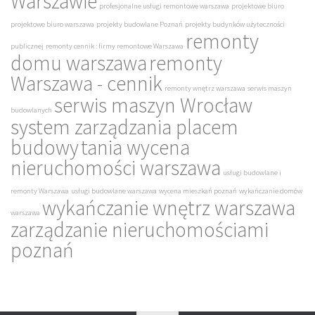
Warszawie
profesjonalne usługi remontowe warszawa
projektowe biuro
projektowe biuro warszawa
projekty budowlane Poznań
projekty budynków użyteczności
remonty
publicznej
remonty cennik : firmy remontowe Warszawa
domu warszawa
remonty
Warszawa - cennik
remonty wnętrz warszawa
serwis maszyn
serwis maszyn Wrocław
budowlanych
system zarządzania placem
budowy
tania wycena
nieruchomości warszawa
usługi budowlane i
remonty Warszawa
usługi budowlane warszawa
wycena mieszkań poznań
wykańczanie domów
wykańczanie wnętrz warszawa
warszawa
zarządzanie nieruchomościami
poznań