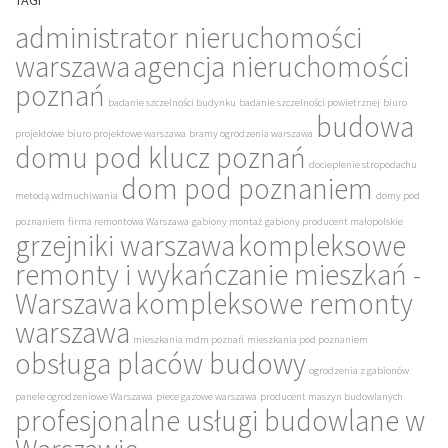
TAGI
administrator nieruchomości
warszawa
agencja nieruchomości
poznań
badanie szczelności budynku
badanie szczelności powietrznej
biuro
budowa
projektowe
biuro projektowe warszawa
bramy ogrodzenia warszawa
domu pod klucz poznań
docieplenie stropodachu
dom pod poznaniem
metodą wdmuchiwania
domy pod
poznaniem
firma remontowa Warszawa
gabiony montaż
gabiony producent małopolskie
grzejniki warszawa
kompleksowe
remonty i wykańczanie mieszkań -
Warszawa
kompleksowe remonty
warszawa
mieszkania mdm poznań
mieszkania pod poznaniem
obsługa placów budowy
ogrodzenia z gabionów
panele ogrodzeniowe Warszawa
piece gazowe warszawa
producent maszyn budowlanych
profesjonalne usługi budowlane w