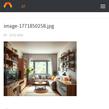
image-1771850258.jpg
BY
·
23-02-2026