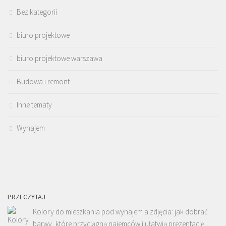
Bez kategorii
biuro projektowe
biuro projektowe warszawa
Budowa i remont
Inne tematy
Wynajem
PRZECZYTAJ
Kolory do mieszkania pod wynajem a zdjęcia: jak dobrać
barwy, które przyciągną najemców i ułatwią prezentację