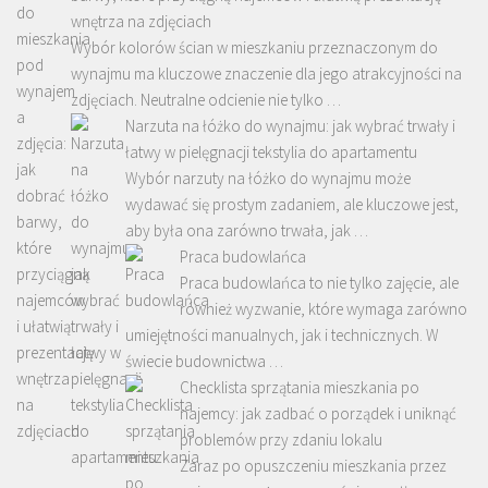
wnętrza na zdjęciach
Wybór kolorów ścian w mieszkaniu przeznaczonym do
wynajmu ma kluczowe znaczenie dla jego atrakcyjności na
zdjęciach. Neutralne odcienie nie tylko …
Narzuta na łóżko do wynajmu: jak wybrać trwały i
łatwy w pielęgnacji tekstylia do apartamentu
Wybór narzuty na łóżko do wynajmu może
wydawać się prostym zadaniem, ale kluczowe jest,
aby była ona zarówno trwała, jak …
Praca budowlańca
Praca budowlańca to nie tylko zajęcie, ale
również wyzwanie, które wymaga zarówno
umiejętności manualnych, jak i technicznych. W
świecie budownictwa …
Checklista sprzątania mieszkania po
najemcy: jak zadbać o porządek i uniknąć
problemów przy zdaniu lokalu
Zaraz po opuszczeniu mieszkania przez