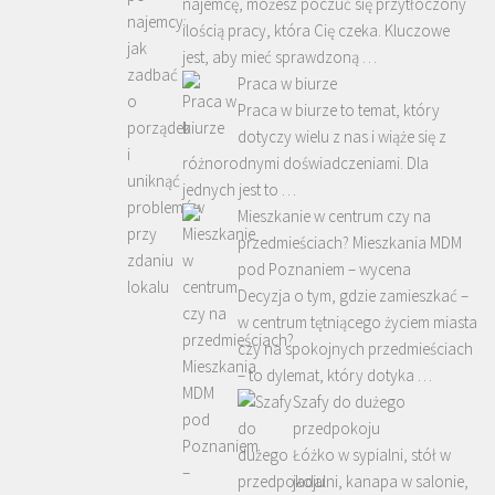
najemcę, możesz poczuć się przytłoczony
ilością pracy, która Cię czeka. Kluczowe
jest, aby mieć sprawdzoną …
Praca w biurze
Praca w biurze to temat, który
dotyczy wielu z nas i wiąże się z
różnorodnymi doświadczeniami. Dla
jednych jest to …
Mieszkanie w centrum czy na
przedmieściach? Mieszkania MDM
pod Poznaniem – wycena
Decyzja o tym, gdzie zamieszkać –
w centrum tętniącego życiem miasta
czy na spokojnych przedmieściach
– to dylemat, który dotyka …
Szafy do dużego
przedpokoju
Łóżko w sypialni, stół w
jadalni, kanapa w salonie,