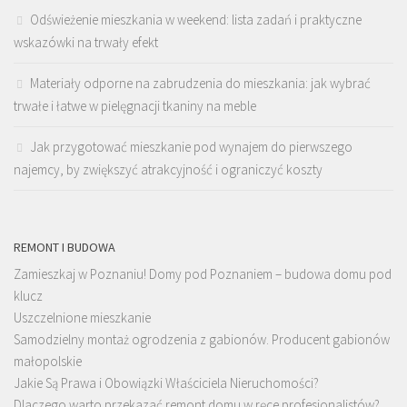
Odświeżenie mieszkania w weekend: lista zadań i praktyczne
wskazówki na trwały efekt
Materiały odporne na zabrudzenia do mieszkania: jak wybrać
trwałe i łatwe w pielęgnacji tkaniny na meble
Jak przygotować mieszkanie pod wynajem do pierwszego
najemcy, by zwiększyć atrakcyjność i ograniczyć koszty
REMONT I BUDOWA
Zamieszkaj w Poznaniu! Domy pod Poznaniem – budowa domu pod
klucz
Uszczelnione mieszkanie
Samodzielny montaż ogrodzenia z gabionów. Producent gabionów
małopolskie
Jakie Są Prawa i Obowiązki Właściciela Nieruchomości?
Dlaczego warto przekazać remont domu w ręce profesjonalistów?