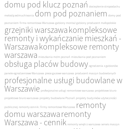
domu pod klucz poznań
docieplenie stropodachu
dom pod poznaniem
metodą wdmuchiwania
domy pod
poznaniem
firma remontowa Warszawa
gabiony montaż
gabiony producent małopolskie
grzejniki warszawa
kompleksowe
remonty i wykańczanie mieszkań -
Warszawa
kompleksowe remonty
warszawa
mieszkania mdm poznań
mieszkania pod poznaniem
obsługa placów budowy
ogrodzenia z gabionów
panele ogrodzeniowe Warszawa
piece gazowe warszawa
producent maszyn budowlanych
profesjonalne usługi budowlane w
Warszawie
profesjonalne usługi remontowe warszawa
projektowe biuro
projektowe biuro warszawa
projekty budowlane Poznań
projekty budynków użyteczności
remonty
publicznej
remonty cennik : firmy remontowe Warszawa
domu warszawa
remonty
Warszawa - cennik
remonty wnętrz warszawa
serwis maszyn