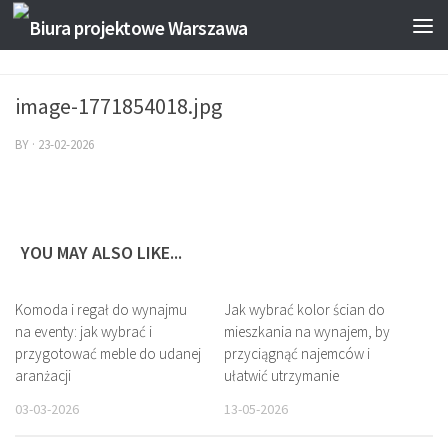
image-1771854018.jpg
BY
·
23-02-2026
YOU MAY ALSO LIKE...
Komoda i regał do wynajmu
Jak wybrać kolor ścian do
na eventy: jak wybrać i
mieszkania na wynajem, by
przygotować meble do udanej
przyciągnąć najemców i
aranżacji
ułatwić utrzymanie
03-03-2026
13-05-2026