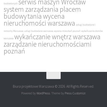
serwis maszyn Wrocław
budowlanych
system zarządzania placem
budowy
tania wycena
nieruchomości warszawa
usługi budowlane i
remonty Warszawa
usługi budowlane warszawa
wycena mieszkań poznań
wykańczanie domów
wykańczanie wnętrz warszawa
warszawa
zarządzanie nieruchomościami
poznań
Biura projektowe Warszawa © 2026. All Rights Reserved.
Powered by
WordPress
. Theme by
Press Customizr
.