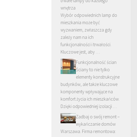
trwałe lampy do każdego
wnętrza
Wybór odpowiednich lamp do
mieszkania może być
wyzwaniem, zwłaszcza gdy
zależy nam na ich
funkcjonalności i trwałości.
Kluczowe jest, aby …
Funkcjonalność ścian
Ściany to nie tylko
elementy konstrukcyjne
budynków, ale także kluczowe
komponenty wpływające na
komfort życia ich mieszkańców.
Dzięki odpowiedniej izolacji …
Zadbaj o swój remont –
wykańczanie domów
Warszawa. Firma remontowa: