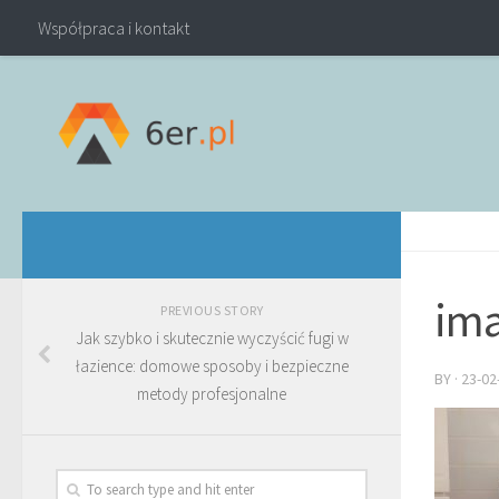
Współpraca i kontakt
ima
PREVIOUS STORY
Jak szybko i skutecznie wyczyścić fugi w
łazience: domowe sposoby i bezpieczne
BY
·
23-02
metody profesjonalne