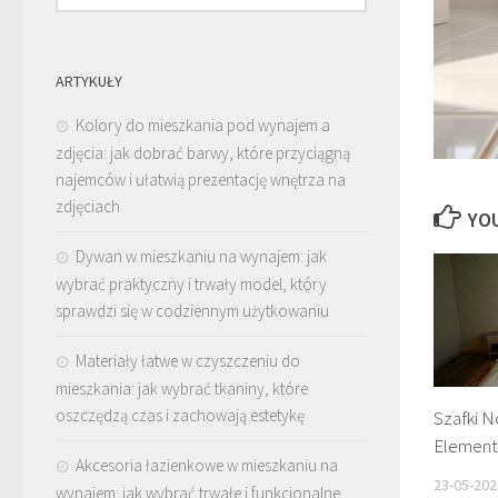
ARTYKUŁY
Kolory do mieszkania pod wynajem a
zdjęcia: jak dobrać barwy, które przyciągną
najemców i ułatwią prezentację wnętrza na
zdjęciach
YOU
Dywan w mieszkaniu na wynajem: jak
wybrać praktyczny i trwały model, który
sprawdzi się w codziennym użytkowaniu
Materiały łatwe w czyszczeniu do
mieszkania: jak wybrać tkaniny, które
oszczędzą czas i zachowają estetykę
Szafki 
Element 
Akcesoria łazienkowe w mieszkaniu na
23-05-202
wynajem: jak wybrać trwałe i funkcjonalne