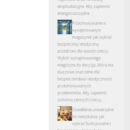
eksploatacyjne. Aby zapewnić
energooszczędne …
Przechowywanie w
wynajmowanym
magazynie: jak wybrać
bezpieczną i elastyczną
przestrzeń dla swoich rzeczy
Wybór wynajmowanego
magazynu to decyzja, która ma
kluczowe znaczenie dla
bezpieczeństwa i elastyczności
przechowywanych
przedmiotów. Aby zapewnić
ochronę cennych rzeczy, …
Oświetlenie uniwersalne
do mieszkania: jak
wybrać funkcjonalne i