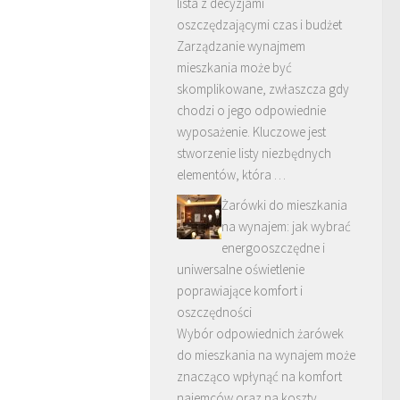
lista z decyzjami
oszczędzającymi czas i budżet
Zarządzanie wynajmem
mieszkania może być
skomplikowane, zwłaszcza gdy
chodzi o jego odpowiednie
wyposażenie. Kluczowe jest
stworzenie listy niezbędnych
elementów, która …
Żarówki do mieszkania
na wynajem: jak wybrać
energooszczędne i
uniwersalne oświetlenie
poprawiające komfort i
oszczędności
Wybór odpowiednich żarówek
do mieszkania na wynajem może
znacząco wpłynąć na komfort
najemców oraz na koszty