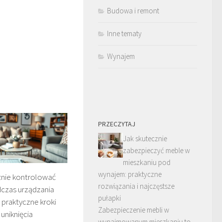
Budowa i remont
Inne tematy
Wynajem
PRZECZYTAJ
Jak skutecznie
zabezpieczyć meble w
mieszkaniu pod
wynajem: praktyczne
znie kontrolować
rozwiązania i najczęstsze
czas urządzania
pułapki
 praktyczne kroki
Zabezpieczenie mebli w
 uniknięcia
wynajmowanym mieszkaniu to