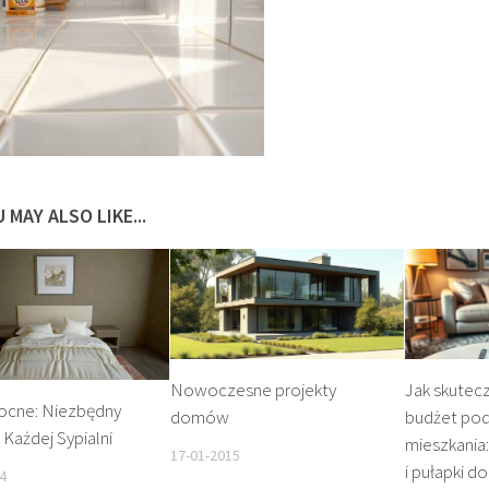
 MAY ALSO LIKE...
Nowoczesne projekty
Jak skutec
Nocne: Niezbędny
domów
budżet pod
Każdej Sypialni
mieszkania:
17-01-2015
i pułapki do
4