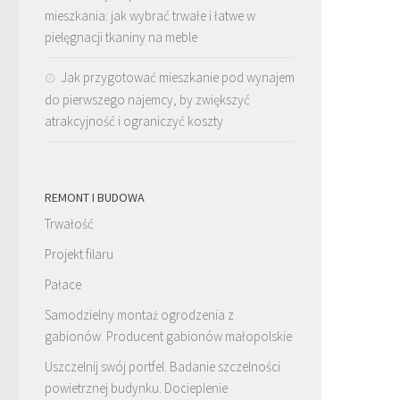
mieszkania: jak wybrać trwałe i łatwe w
pielęgnacji tkaniny na meble
Jak przygotować mieszkanie pod wynajem
do pierwszego najemcy, by zwiększyć
atrakcyjność i ograniczyć koszty
REMONT I BUDOWA
Trwałość
Projekt filaru
Pałace
Samodzielny montaż ogrodzenia z
gabionów. Producent gabionów małopolskie
Uszczelnij swój portfel. Badanie szczelności
powietrznej budynku. Docieplenie