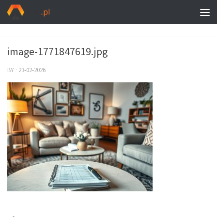
image-1771847619.jpg
BY
·
23-02-2026