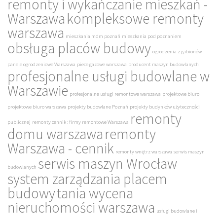
remonty i wykańczanie mieszkań -
Warszawa
kompleksowe remonty
warszawa
mieszkania mdm poznań
mieszkania pod poznaniem
obsługa placów budowy
ogrodzenia z gabionów
panele ogrodzeniowe Warszawa
piece gazowe warszawa
producent maszyn budowlanych
profesjonalne usługi budowlane w
Warszawie
profesjonalne usługi remontowe warszawa
projektowe biuro
projektowe biuro warszawa
projekty budowlane Poznań
projekty budynków użyteczności
remonty
publicznej
remonty cennik : firmy remontowe Warszawa
domu warszawa
remonty
Warszawa - cennik
remonty wnętrz warszawa
serwis maszyn
serwis maszyn Wrocław
budowlanych
system zarządzania placem
budowy
tania wycena
nieruchomości warszawa
usługi budowlane i