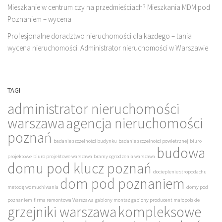
Mieszkanie w centrum czy na przedmieściach? Mieszkania MDM pod
Poznaniem – wycena
Profesjonalne doradztwo nieruchomości dla każdego – tania
wycena nieruchomości. Administrator nieruchomości w Warszawie
TAGI
administrator nieruchomości
warszawa
agencja nieruchomości
poznań
badanie szczelności budynku
badanie szczelności powietrznej
biuro
budowa
projektowe
biuro projektowe warszawa
bramy ogrodzenia warszawa
domu pod klucz poznań
docieplenie stropodachu
dom pod poznaniem
metodą wdmuchiwania
domy pod
poznaniem
firma remontowa Warszawa
gabiony montaż
gabiony producent małopolskie
grzejniki warszawa
kompleksowe