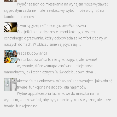
Wybór zasłon do mieszkania na wynajem może wydawać
się prostym zadaniem, ale niewłaściwy wybór może wpłynąć na
komfort najemców i …
Czym są grzejniki? Piece gazowe Warszawa
Grzejniki to nieodłączny element każdego systemu
centralnego ogrzewania, który odpowiada za komfort cieplny w
naszych domach. W obliczu zmieniających się …
Praca budowlańca
Praca budowlańca to nie tylko zajęcie, ale również
wyzwanie, które wymaga zarówno umiejętności
manualnych, jak i technicznych. W świecie budownictwa …
Akcesoria łazienkowe w mieszkaniu na wynajem: jak wybrać
trwałe i funkcjonalne dodatki dla najemców
Wybierając akcesoria łazienkowe do mieszkania na
wynajem, kluczowe jest, aby były one nie tylko estetyczne, ale także
trwałe i funkcjonalne. …