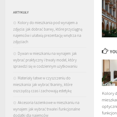
ARTYKUŁY
Kolory do mieszkania pod wynajem a
zdjęcia: jak dobrać barwy, które przyciągną
najemców i ułatwią prezentację wnętrza na
zdjęciach
YOU
Dywan w mieszkaniu na wynajem: jak
wybrać praktyczny i trwały model, który
sprawdzi się w codziennym użytkowaniu
Materiały łatwe w czyszczeniu do
mieszkania: jak wybrać tkaniny, które
oszczędzą czas i zachowają estetykę
Kolory 
mieszkan
Akcesoria łazienkowe w mieszkaniu na
optyczni
wynajem: jak wybrać trwałe i funkcjonalne
funkcjon
dodatki dla najemców