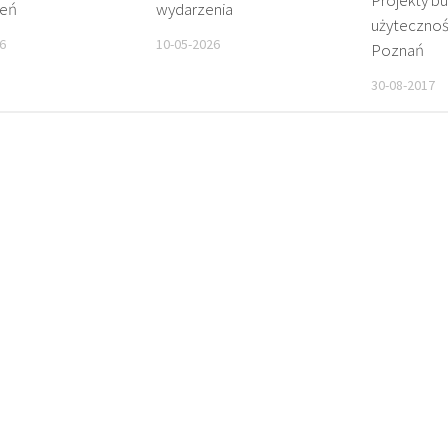
Projekty b
zeń
wydarzenia
użytecznośc
6
10-05-2026
Poznań
30-08-2017