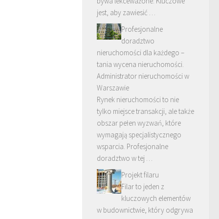
bywa lekceważone. Kluczowe
jest, aby zawiesić …
Profesjonalne
doradztwo
nieruchomości dla każdego –
tania wycena nieruchomości.
Administrator nieruchomości w
Warszawie
Rynek nieruchomości to nie
tylko miejsce transakcji, ale także
obszar pełen wyzwań, które
wymagają specjalistycznego
wsparcia. Profesjonalne
doradztwo w tej …
Projekt filaru
Filar to jeden z
kluczowych elementów
w budownictwie, który odgrywa