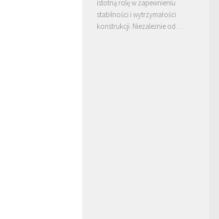
istotną rolę w zapewnieniu
stabilności i wytrzymałości
konstrukcji. Niezależnie od …