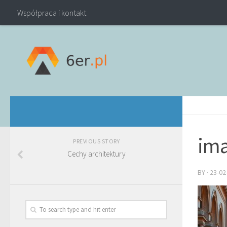
Współpraca i kontakt
ima
PREVIOUS STORY
Cechy architektury
BY
·
23-02