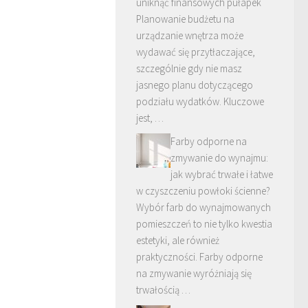
uniknąć finansowych pułapek
Planowanie budżetu na
urządzanie wnętrza może
wydawać się przytłaczające,
szczególnie gdy nie masz
jasnego planu dotyczącego
podziału wydatków. Kluczowe
jest, …
Farby odporne na
zmywanie do wynajmu:
jak wybrać trwałe i łatwe
w czyszczeniu powłoki ścienne?
Wybór farb do wynajmowanych
pomieszczeń to nie tylko kwestia
estetyki, ale również
praktyczności. Farby odporne
na zmywanie wyróżniają się
trwałością …