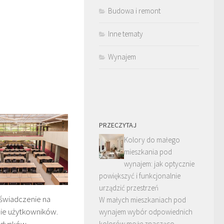
Budowa i remont
Inne tematy
Wynajem
PRZECZYTAJ
Kolory do małego
mieszkania pod
wynajem: jak optycznie
powiększyć i funkcjonalnie
urządzić przestrzeń
świadczenie na
W małych mieszkaniach pod
ie użytkowników.
wynajem wybór odpowiednich
kolorów może znacząco