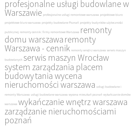
profesjonalne usługi budowlane w
Warszawie
profesjonalne usługi remontowe warszawa
projektowe biuro
projektowe biuro warszawa
projekty budowlane Poznań
projekty budynków użyteczności
remonty
publicznej
remonty cennik : firmy remontowe Warszawa
domu warszawa
remonty
Warszawa - cennik
remonty wnętrz warszawa
serwis maszyn
serwis maszyn Wrocław
budowlanych
system zarządzania placem
budowy
tania wycena
nieruchomości warszawa
usługi budowlane i
remonty Warszawa
usługi budowlane warszawa
wycena mieszkań poznań
wykańczanie domów
wykańczanie wnętrz warszawa
warszawa
zarządzanie nieruchomościami
poznań