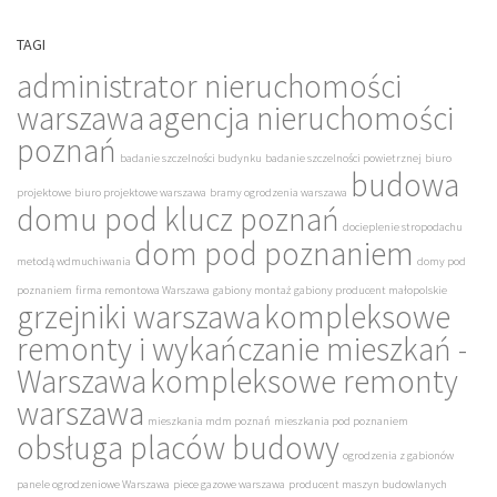
TAGI
administrator nieruchomości
warszawa
agencja nieruchomości
poznań
badanie szczelności budynku
badanie szczelności powietrznej
biuro
budowa
projektowe
biuro projektowe warszawa
bramy ogrodzenia warszawa
domu pod klucz poznań
docieplenie stropodachu
dom pod poznaniem
metodą wdmuchiwania
domy pod
poznaniem
firma remontowa Warszawa
gabiony montaż
gabiony producent małopolskie
grzejniki warszawa
kompleksowe
remonty i wykańczanie mieszkań -
Warszawa
kompleksowe remonty
warszawa
mieszkania mdm poznań
mieszkania pod poznaniem
obsługa placów budowy
ogrodzenia z gabionów
panele ogrodzeniowe Warszawa
piece gazowe warszawa
producent maszyn budowlanych