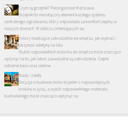
Czym są grzejniki? Piece gazowe Warszawa
Grzejniki to nieodłączny element każdego systemu
centralnego ogrzewania, który odpowiada za komfort cieplny w
naszych domach. W obliczu zmieniających się …
Kolory maskujące zabrudzenia we wnętrzu: jak wybrać i
utrzymać estetykę na lata
Wybór odpowiednich kolorów do wnętrza może znacząco
wpłynąć na to, jak łatwo zauważalne są zabrudzenia. Ciepłe
odcienie beżu oraz ciemne …
Wady i zalety
Decyzja o budowie domu to jeden z najważniejszych
kroków w życiu, a wybór odpowiedniego materiału
budowlanego może znacząco wpłynąć na …