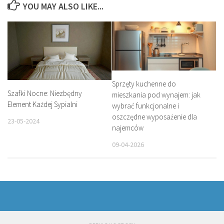
YOU MAY ALSO LIKE...
Sprzęty kuchenne do
Szafki Nocne: Niezbędny
mieszkania pod wynajem: jak
Element Każdej Sypialni
wybrać funkcjonalne i
oszczędne wyposażenie dla
23-05-2024
najemców
09-04-2026