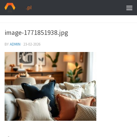
image-1771851938.jpg
BY
ADMIN
·
23-02-2026