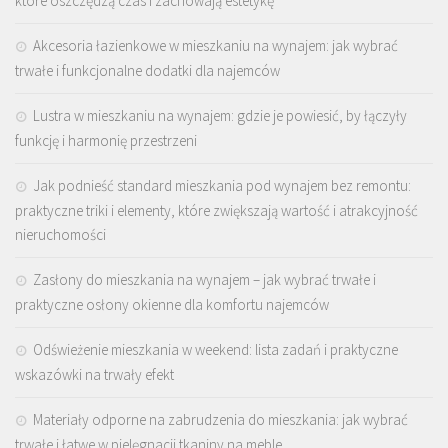
które oszczędzą czas i zachowają estetykę
Akcesoria łazienkowe w mieszkaniu na wynajem: jak wybrać
trwałe i funkcjonalne dodatki dla najemców
Lustra w mieszkaniu na wynajem: gdzie je powiesić, by łączyły
funkcję i harmonię przestrzeni
Jak podnieść standard mieszkania pod wynajem bez remontu:
praktyczne triki i elementy, które zwiększają wartość i atrakcyjność
nieruchomości
Zasłony do mieszkania na wynajem – jak wybrać trwałe i
praktyczne osłony okienne dla komfortu najemców
Odświeżenie mieszkania w weekend: lista zadań i praktyczne
wskazówki na trwały efekt
Materiały odporne na zabrudzenia do mieszkania: jak wybrać
trwałe i łatwe w pielęgnacji tkaniny na meble