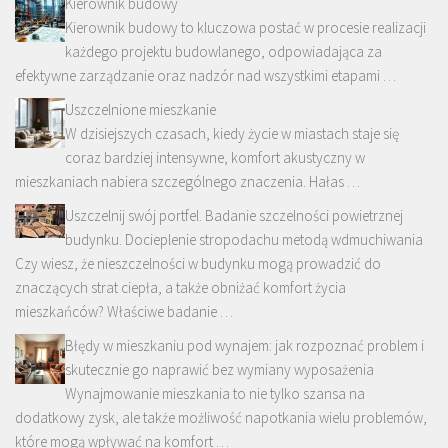
Kierownik budowy
Kierownik budowy to kluczowa postać w procesie realizacji
każdego projektu budowlanego, odpowiadająca za
efektywne zarządzanie oraz nadzór nad wszystkimi etapami …
Uszczelnione mieszkanie
W dzisiejszych czasach, kiedy życie w miastach staje się
coraz bardziej intensywne, komfort akustyczny w
mieszkaniach nabiera szczególnego znaczenia. Hałas …
Uszczelnij swój portfel. Badanie szczelności powietrznej
budynku. Docieplenie stropodachu metodą wdmuchiwania
Czy wiesz, że nieszczelności w budynku mogą prowadzić do
znaczących strat ciepła, a także obniżać komfort życia
mieszkańców? Właściwe badanie …
Błędy w mieszkaniu pod wynajem: jak rozpoznać problem i
skutecznie go naprawić bez wymiany wyposażenia
Wynajmowanie mieszkania to nie tylko szansa na
dodatkowy zysk, ale także możliwość napotkania wielu problemów,
które mogą wpływać na komfort …