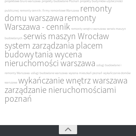
projektowe biuro warszawa
projekty budowlane Poznań
projekty budynków użyteczności
remonty
publicznej
remonty cennik : firmy remontowe Warszawa
domu warszawa
remonty
Warszawa - cennik
remonty wnętrz warszawa
serwis maszyn
serwis maszyn Wrocław
budowlanych
system zarządzania placem
budowy
tania wycena
nieruchomości warszawa
usługi budowlane i
remonty Warszawa
usługi budowlane warszawa
wycena mieszkań poznań
wykańczanie domów
wykańczanie wnętrz warszawa
warszawa
zarządzanie nieruchomościami
poznań