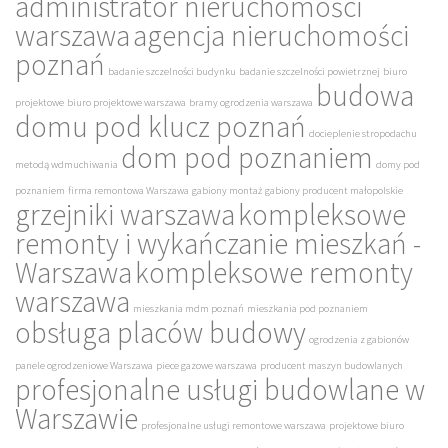
administrator nieruchomości
warszawa
agencja nieruchomości
poznań
badanie szczelności budynku
badanie szczelności powietrznej
biuro
budowa
projektowe
biuro projektowe warszawa
bramy ogrodzenia warszawa
domu pod klucz poznań
docieplenie stropodachu
dom pod poznaniem
metodą wdmuchiwania
domy pod
poznaniem
firma remontowa Warszawa
gabiony montaż
gabiony producent małopolskie
grzejniki warszawa
kompleksowe
remonty i wykańczanie mieszkań -
Warszawa
kompleksowe remonty
warszawa
mieszkania mdm poznań
mieszkania pod poznaniem
obsługa placów budowy
ogrodzenia z gabionów
panele ogrodzeniowe Warszawa
piece gazowe warszawa
producent maszyn budowlanych
profesjonalne usługi budowlane w
Warszawie
profesjonalne usługi remontowe warszawa
projektowe biuro