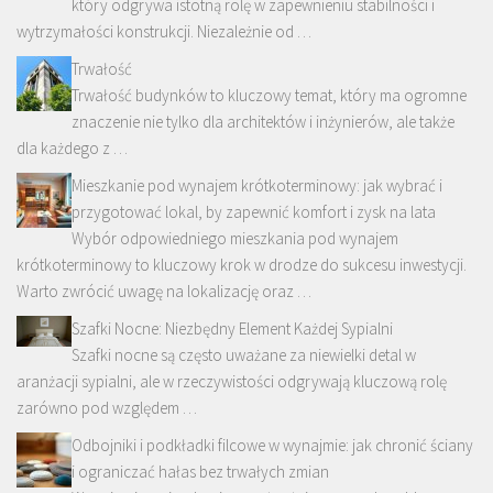
który odgrywa istotną rolę w zapewnieniu stabilności i
wytrzymałości konstrukcji. Niezależnie od …
Trwałość
Trwałość budynków to kluczowy temat, który ma ogromne
znaczenie nie tylko dla architektów i inżynierów, ale także
dla każdego z …
Mieszkanie pod wynajem krótkoterminowy: jak wybrać i
przygotować lokal, by zapewnić komfort i zysk na lata
Wybór odpowiedniego mieszkania pod wynajem
krótkoterminowy to kluczowy krok w drodze do sukcesu inwestycji.
Warto zwrócić uwagę na lokalizację oraz …
Szafki Nocne: Niezbędny Element Każdej Sypialni
Szafki nocne są często uważane za niewielki detal w
aranżacji sypialni, ale w rzeczywistości odgrywają kluczową rolę
zarówno pod względem …
Odbojniki i podkładki filcowe w wynajmie: jak chronić ściany
i ograniczać hałas bez trwałych zmian