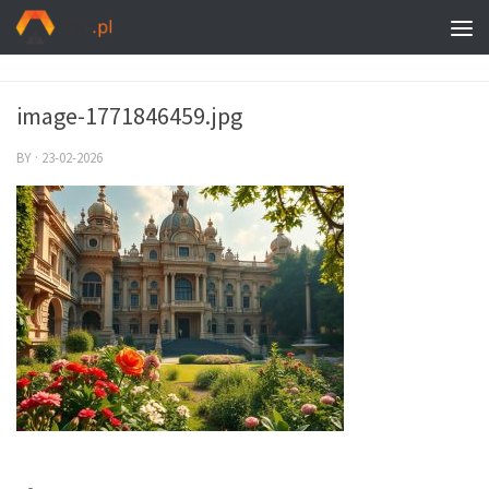
image-1771846459.jpg
BY
·
23-02-2026