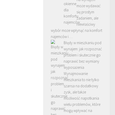
może wydawać
się prostym
zadaniem, ale
niewłaściwy
wybór może wpłynąć na komfort
najemców i …
Błędy w mieszkaniu pod
wynajem: jak rozpoznać
problem i skutecznie go
naprawić bez wymiany
wyposażenia
Wynajmowanie
mieszkania to nie tylko
szansa na dodatkowy
zysk, ale także
możliwość napotkania
wielu problemów, które
mogą wpływać na