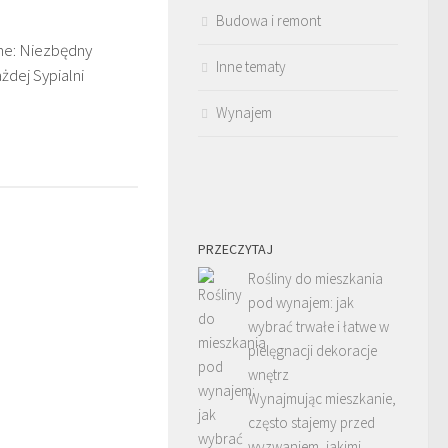
Budowa i remont
ne: Niezbędny
Inne tematy
dej Sypialni
Wynajem
PRZECZYTAJ
Rośliny do mieszkania
pod wynajem: jak
wybrać trwałe i łatwe w
pielęgnacji dekoracje
wnętrz
Wynajmując mieszkanie,
często stajemy przed
wyzwaniem, jakimi