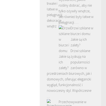
rośliny dobrać, aby nie
tylko ożywiły wnętrze,
ale również były łatwe w
pielęgnacji. …
Drzwi szklane w
biurze i domu:
Jakie są ich
zalety?
Drzwi szklane
zyskują na
popularności
zarówno w
przestrzeniach biurowych, jak i
domowych, oferując elegancki
wygląd, funkcjonalność i
nowoczesny styl. Współczesne
…
Przechowywanie w