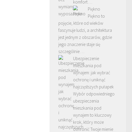
komfort …
Piękno
Piękno to
pojęcie, które od wieków
fascynuje ludzi, a architektura
jest jednym z obszarów, gdzie
jego znaczenie staje się
szczególnie …
Ubezpieczenie
mieszkania pod
wynajem: jak wybrać
ochronę i uniknąć
najczęstszych pułapek
Wybór odpowiedniego
ubezpieczenia
mieszkania pod
wynajem to kluczowy
krok, który może
ochronić Twoje mienie