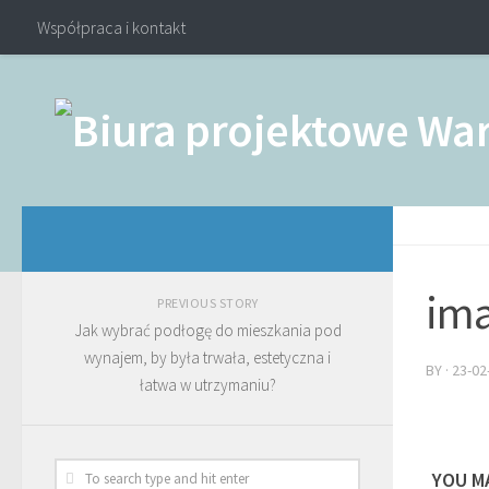
Współpraca i kontakt
ima
PREVIOUS STORY
Jak wybrać podłogę do mieszkania pod
wynajem, by była trwała, estetyczna i
BY
·
23-02
łatwa w utrzymaniu?
YOU MA