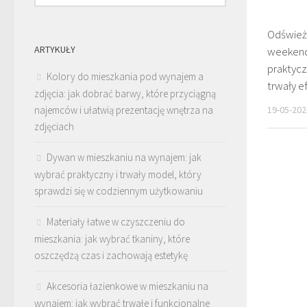
Odśwież
ARTYKUŁY
weekend:
praktyc
Kolory do mieszkania pod wynajem a
trwały e
zdjęcia: jak dobrać barwy, które przyciągną
najemców i ułatwią prezentację wnętrza na
19-05-202
zdjęciach
Dywan w mieszkaniu na wynajem: jak
wybrać praktyczny i trwały model, który
sprawdzi się w codziennym użytkowaniu
Materiały łatwe w czyszczeniu do
mieszkania: jak wybrać tkaniny, które
oszczędzą czas i zachowają estetykę
Akcesoria łazienkowe w mieszkaniu na
wynajem: jak wybrać trwałe i funkcjonalne