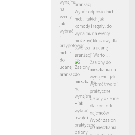
aranżacji
Wybór odpowiednich
mebli, takich jak
komody i regały, do
wynajmu na eventy
może być kluczowy dla
stworzenia udanej
aranżacji. Warto …
Zasłony do
mieszkania na
wynajem – jak
wybrać trwałe i
praktyczne
osłony okienne
dla komfortu
najemców
Wybór zasłon
do mieszkania
na wynajem