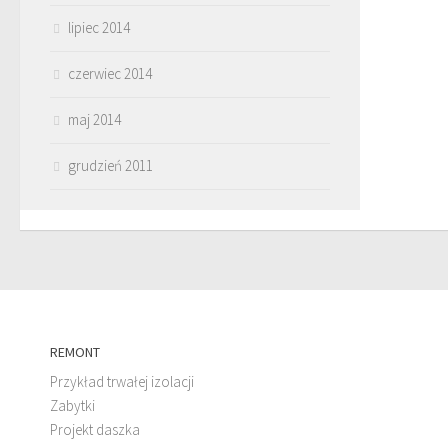
lipiec 2014
czerwiec 2014
maj 2014
grudzień 2011
REMONT
Przykład trwałej izolacji
Zabytki
Projekt daszka