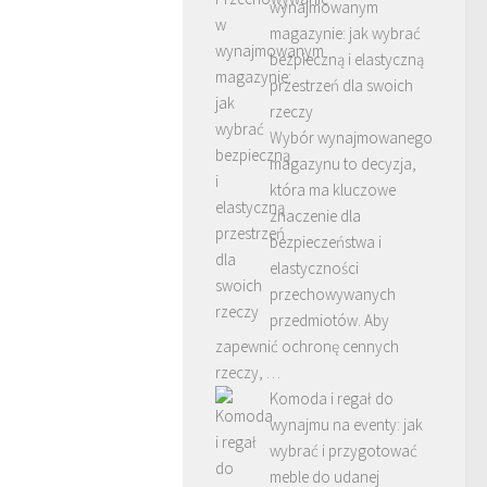
wynajmowanym
magazynie: jak wybrać
bezpieczną i elastyczną
przestrzeń dla swoich
rzeczy
Wybór wynajmowanego
magazynu to decyzja,
która ma kluczowe
znaczenie dla
bezpieczeństwa i
elastyczności
przechowywanych
przedmiotów. Aby
zapewnić ochronę cennych
rzeczy, …
Komoda i regał do
wynajmu na eventy: jak
wybrać i przygotować
meble do udanej