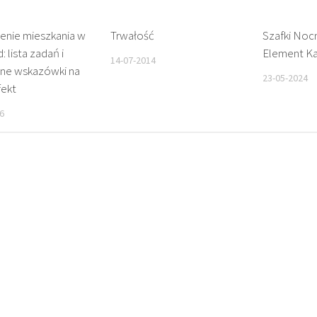
enie mieszkania w
Trwałość
Szafki Noc
 lista zadań i
Element Każ
14-07-2014
zne wskazówki na
23-05-2024
fekt
6