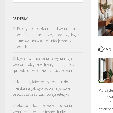
ARTYKUŁY
Kolory do mieszkania pod wynajem a
zdjęcia: jak dobrać barwy, które przyciągną
najemców i ułatwią prezentację wnętrza na
zdjęciach
YOU
Dywan w mieszkaniu na wynajem: jak
wybrać praktyczny i trwały model, który
sprawdzi się w codziennym użytkowaniu
Materiały łatwe w czyszczeniu do
mieszkania: jak wybrać tkaniny, które
Porząde
oszczędzą czas i zachowają estetykę
mieszkan
zaaranżo
Akcesoria łazienkowe w mieszkaniu na
atrakcyj
wynajem: jak wybrać trwałe i funkcjonalne