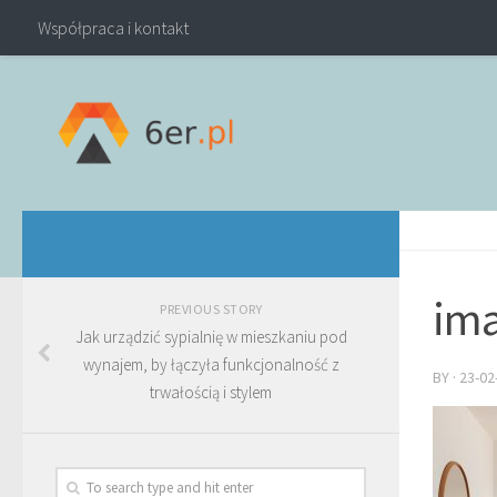
Współpraca i kontakt
ima
PREVIOUS STORY
Jak urządzić sypialnię w mieszkaniu pod
wynajem, by łączyła funkcjonalność z
BY
·
23-02
trwałością i stylem