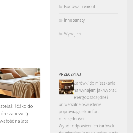
Budowa i remont
Inne tematy
Wynajem
PRZECZYTAJ
Żarówki do mieszkania
na wynajem: jak wybrać
energooszczędne i
uniwersalne oświetlenie
stelaż i łóżko do
poprawiające komfort i
tóre zapewnią
oszczędności
rwałość na lata
Wybór odpowiednich żarówek
do mieszkania na wynajem może