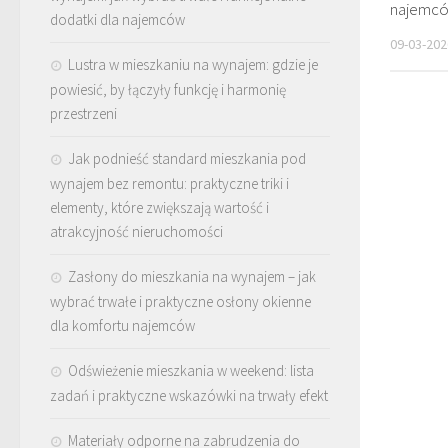
najemc
dodatki dla najemców
09-03-202
Lustra w mieszkaniu na wynajem: gdzie je
powiesić, by łączyły funkcję i harmonię
przestrzeni
Jak podnieść standard mieszkania pod
wynajem bez remontu: praktyczne triki i
elementy, które zwiększają wartość i
atrakcyjność nieruchomości
Zasłony do mieszkania na wynajem – jak
wybrać trwałe i praktyczne osłony okienne
dla komfortu najemców
Odświeżenie mieszkania w weekend: lista
zadań i praktyczne wskazówki na trwały efekt
Materiały odporne na zabrudzenia do