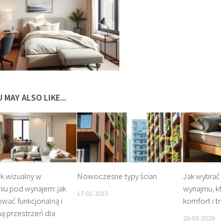
 MAY ALSO LIKE...
k wizualny w
Nowoczesne typy ścian
Jak wybrać 
iu pod wynajem: jak
wynajmu, k
17-01-2015
wać funkcjonalną i
komfort i t
ną przestrzeń dla
26-03-2026