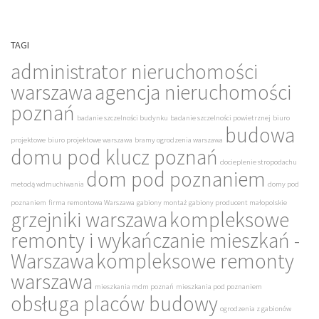
TAGI
administrator nieruchomości
warszawa
agencja nieruchomości
poznań
badanie szczelności budynku
badanie szczelności powietrznej
biuro
budowa
projektowe
biuro projektowe warszawa
bramy ogrodzenia warszawa
domu pod klucz poznań
docieplenie stropodachu
dom pod poznaniem
metodą wdmuchiwania
domy pod
poznaniem
firma remontowa Warszawa
gabiony montaż
gabiony producent małopolskie
grzejniki warszawa
kompleksowe
remonty i wykańczanie mieszkań -
Warszawa
kompleksowe remonty
warszawa
mieszkania mdm poznań
mieszkania pod poznaniem
obsługa placów budowy
ogrodzenia z gabionów