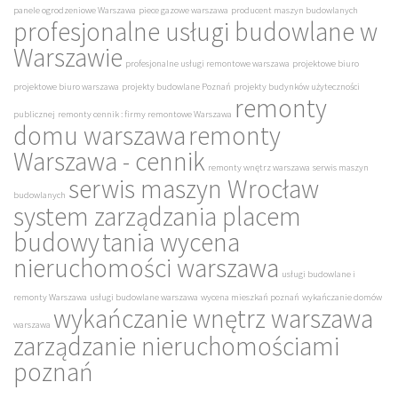
panele ogrodzeniowe Warszawa
piece gazowe warszawa
producent maszyn budowlanych
profesjonalne usługi budowlane w
Warszawie
profesjonalne usługi remontowe warszawa
projektowe biuro
projektowe biuro warszawa
projekty budowlane Poznań
projekty budynków użyteczności
remonty
publicznej
remonty cennik : firmy remontowe Warszawa
domu warszawa
remonty
Warszawa - cennik
remonty wnętrz warszawa
serwis maszyn
serwis maszyn Wrocław
budowlanych
system zarządzania placem
budowy
tania wycena
nieruchomości warszawa
usługi budowlane i
remonty Warszawa
usługi budowlane warszawa
wycena mieszkań poznań
wykańczanie domów
wykańczanie wnętrz warszawa
warszawa
zarządzanie nieruchomościami
poznań