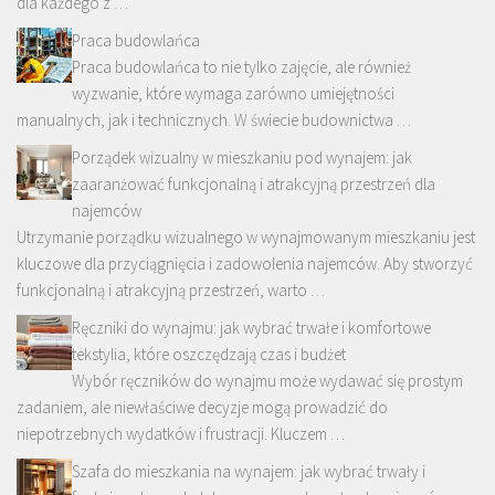
dla każdego z …
Praca budowlańca
Praca budowlańca to nie tylko zajęcie, ale również
wyzwanie, które wymaga zarówno umiejętności
manualnych, jak i technicznych. W świecie budownictwa …
Porządek wizualny w mieszkaniu pod wynajem: jak
zaaranżować funkcjonalną i atrakcyjną przestrzeń dla
najemców
Utrzymanie porządku wizualnego w wynajmowanym mieszkaniu jest
kluczowe dla przyciągnięcia i zadowolenia najemców. Aby stworzyć
funkcjonalną i atrakcyjną przestrzeń, warto …
Ręczniki do wynajmu: jak wybrać trwałe i komfortowe
tekstylia, które oszczędzają czas i budżet
Wybór ręczników do wynajmu może wydawać się prostym
zadaniem, ale niewłaściwe decyzje mogą prowadzić do
niepotrzebnych wydatków i frustracji. Kluczem …
Szafa do mieszkania na wynajem: jak wybrać trwały i