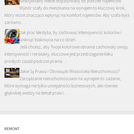
funkcjonalny mebel dopasowany do potrzeb najemców
Wybór szafy do mieszkania na wynajem to kluczowy krok,
który może znacząco wpłynąć na komfort najemców. Aby szafa była
zarówno …
Jak prać tekstylia, by zachować intensywność kolorów i
uniknąć blaknięcia na co dzień
Jeśli chcesz, aby Twoje kolorowe ubrania zachowały swoją
intensywność i nie blakły, kluczowe jest przestrzeganie kilku
prostych zasad podczas prania. …
Jakie Są Prawa i Obowiązki Właściciela Nieruchomości?
Zarządzanie nieruchomościami na wynajem to zadanie,
które wymaga nie tylko umiejętności biznesowych, ale również
głębokiej wiedzy na temat praw i …
REMONT