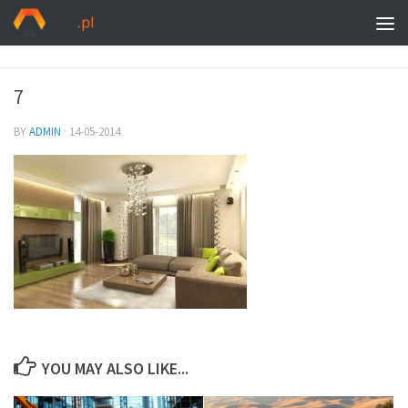
7
BY
ADMIN
·
14-05-2014
YOU MAY ALSO LIKE...