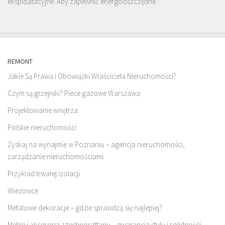
eksploatacyjne. Aby zapewnić energooszczędne …
REMONT
Jakie Są Prawa i Obowiązki Właściciela Nieruchomości?
Czym są grzejniki? Piece gazowe Warszawa
Projektowanie wnętrza
Polskie nieruchomości
Zyskaj na wynajmie w Poznaniu – agencja nieruchomości,
zarządzanie nieruchomościami
Przykład trwałej izolacji
Wieżowce
Metalowe dekoracje – gdzie sprawdzą się najlepiej?
Meble i akcesoria z technorattanu – gwarancja stylu i solidności