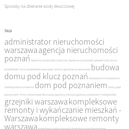
Sposoby na zbieranie wody deszczowej
TAGI
administrator nieruchomości
warszawa
agencja nieruchomości
poznań
badanie szczelności budynku
badanie szczelności powietrznej
biuro
budowa
projektowe
biuro projektowe warszawa
bramy ogrodzenia warszawa
domu pod klucz poznań
docieplenie stropodachu
dom pod poznaniem
metodą wdmuchiwania
domy pod
poznaniem
firma remontowa Warszawa
gabiony montaż
gabiony producent małopolskie
grzejniki warszawa
kompleksowe
remonty i wykańczanie mieszkań -
Warszawa
kompleksowe remonty
warszawa
mieszkania mdm poznań
mieszkania pod poznaniem