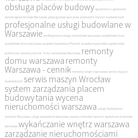
obsługa placów budowy
ogrodzenia z gabionów
panele ogrodzeniowe Warszawa
piece gazowe warszawa
producent maszyn budowlanych
profesjonalne usługi budowlane w
Warszawie
profesjonalne usługi remontowe warszawa
projektowe biuro
projektowe biuro warszawa
projekty budowlane Poznań
projekty budynków użyteczności
remonty
publicznej
remonty cennik : firmy remontowe Warszawa
domu warszawa
remonty
Warszawa - cennik
remonty wnętrz warszawa
serwis maszyn
serwis maszyn Wrocław
budowlanych
system zarządzania placem
budowy
tania wycena
nieruchomości warszawa
usługi budowlane i
remonty Warszawa
usługi budowlane warszawa
wycena mieszkań poznań
wykańczanie domów
wykańczanie wnętrz warszawa
warszawa
zarządzanie nieruchomościami