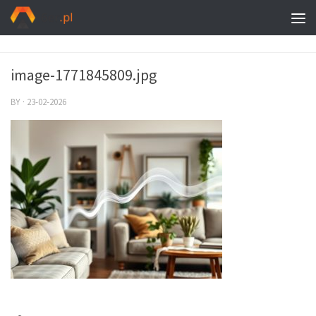
image-1771845809.jpg
BY
·
23-02-2026