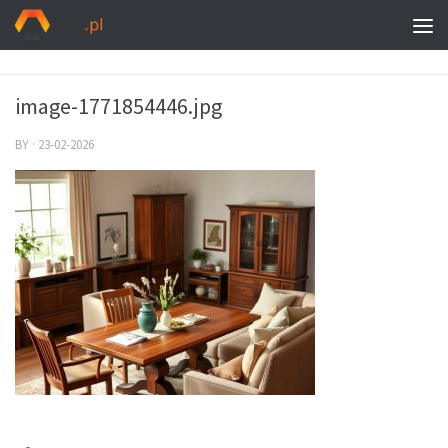
image-1771854446.jpg
BY
·
23-02-2026