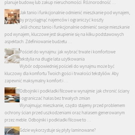
planuje budowę lub zakup nieruchomości. Różnorodność …
Jak tanio i funkcjonalnie odmienić mieszkanie pod wynajem,
by przyciągnąć najemców i ograniczyć koszty
Jeśli chcesz tanio i funkcjonalnie odmienić swoje mieszkanie
pod wynajem, kluczowe jest skupienie się na kilku podstawowych
aspektach. Zdefiniowanie budżetu …
Pościel do wynajmu: jak wybrać trwałe i komfortowe
tekstylia na długie lata użytkowania
Wybór odpowiedniej pościeli do wynajmu może być
kluczowy dla komfortu Twoich gości i trwałości tekstyliów. Aby
zapewnić maksymalny komfort i …
Odbojniki i podkładki filcowe w wynajmie: jak chronić ściany
i ograniczać hałas bez trwałych zmian
Wynajmując mieszkanie, często stajemy przed problemem
ochrony ścian przed uszkodzeniami oraz hałasem generowanym
przez meble. Odbojniki i podkładki filcowe to …
Gdzie wykorzystuje się płyty laminowane?