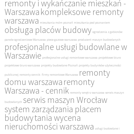
remonty i wykańczanie mieszkań -
Warszawa
kompleksowe remonty
warszawa
mieszkania mdm poznań
mieszkania pod poznaniem
obsługa placów budowy
ogrodzenia z gabionów
panele ogrodzeniowe Warszawa
piece gazowe warszawa
producent maszyn budowlanych
profesjonalne usługi budowlane w
Warszawie
profesjonalne usługi remontowe warszawa
projektowe biuro
projektowe biuro warszawa
projekty budowlane Poznań
projekty budynków użyteczności
remonty
publicznej
remonty cennik : firmy remontowe Warszawa
domu warszawa
remonty
Warszawa - cennik
remonty wnętrz warszawa
serwis maszyn
serwis maszyn Wrocław
budowlanych
system zarządzania placem
budowy
tania wycena
nieruchomości warszawa
usługi budowlane i