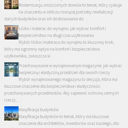
Modernizacja zniszczonych domów to temat, który zyskuje
na znaczeniu w obliczu rosnącej potrzeby rewitalizacji
starych budynków oraz ich dostosowania do …
Łóżko i materac do wynajmu: jak wybrać komfort i
bezpieczeństwo na długi czas użytkowania
Wybór łóżka i materaca do wynajmu to kluczowy krok,
który ma ogromny wpływ na komfort i bezpieczeństwo
użytkownika, zwłaszcza w …
Przechowywanie w wynajmowanym magazynie: jak wybrać
bezpieczną i elastyczną przestrzeń dla swoich rzeczy
Wybór wynajmowanego magazynu to decyzja, która ma
kluczowe znaczenie dla bezpieczeństwa i elastyczności
przechowywanych przedmiotów. Aby zapewnić ochronę cennych
rzeczy, …
Klasyfikacja budynków
Klasyfikacja budynków to temat, który ma kluczowe
znaczenie dla architektów, inwestorów oraz każdego, kto