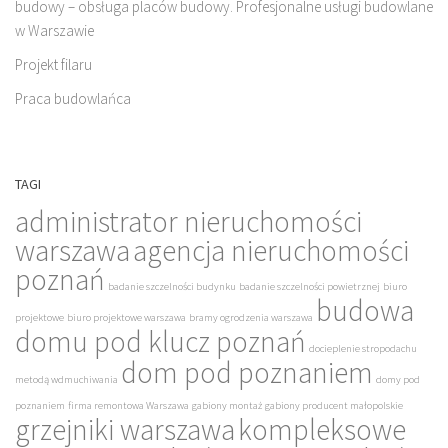
budowy – obsługa placów budowy. Profesjonalne usługi budowlane
w Warszawie
Projekt filaru
Praca budowlańca
TAGI
administrator nieruchomości
warszawa
agencja nieruchomości
poznań
badanie szczelności budynku
badanie szczelności powietrznej
biuro
budowa
projektowe
biuro projektowe warszawa
bramy ogrodzenia warszawa
domu pod klucz poznań
docieplenie stropodachu
dom pod poznaniem
metodą wdmuchiwania
domy pod
poznaniem
firma remontowa Warszawa
gabiony montaż
gabiony producent małopolskie
grzejniki warszawa
kompleksowe