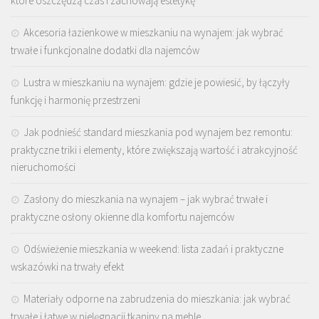
które oszczędzą czas i zachowają estetykę
Akcesoria łazienkowe w mieszkaniu na wynajem: jak wybrać
trwałe i funkcjonalne dodatki dla najemców
Lustra w mieszkaniu na wynajem: gdzie je powiesić, by łączyły
funkcję i harmonię przestrzeni
Jak podnieść standard mieszkania pod wynajem bez remontu:
praktyczne triki i elementy, które zwiększają wartość i atrakcyjność
nieruchomości
Zasłony do mieszkania na wynajem – jak wybrać trwałe i
praktyczne osłony okienne dla komfortu najemców
Odświeżenie mieszkania w weekend: lista zadań i praktyczne
wskazówki na trwały efekt
Materiały odporne na zabrudzenia do mieszkania: jak wybrać
trwałe i łatwe w pielęgnacji tkaniny na meble