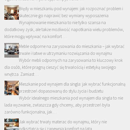
Błędy w mieszkaniu pod wynajem: jak rozpoznać problem i
skutecznie go naprawić bez wymiany wyposażenia
Wynajmowanie mieszkania to nie tylko szansa na
dodatkowy zysk, ale także możliwość napotkania wielu problemów,
które mogą wpływać na komfort …
Meble odporne na zarysowania do mieszkania – jak wybrać
trwałe i łatwe w utrzymaniu rozwiązania do wynajmu
Wybór mebli odpornych na zarysowania to kluczowy krok
dla osób, które pragną cieszyć się trwałością i estetyką swojego
wnętrza. Zamiast …
Mieszkanie pod wynajem dla singla: jak wybrać funkcjonalną
przestrzeń dopasowaną do stylu życia i budżetu
Wybór idealnego mieszkania pod wynajem dla singla to nie
lada wyzwanie, zwłaszcza gdy chcemy, aby przestrzeń była
zarówno funkcjonalna, jak …
Jak wybrać trwały materac do wynajmu, który nie
odkształca się i zapewnia komfort na lata