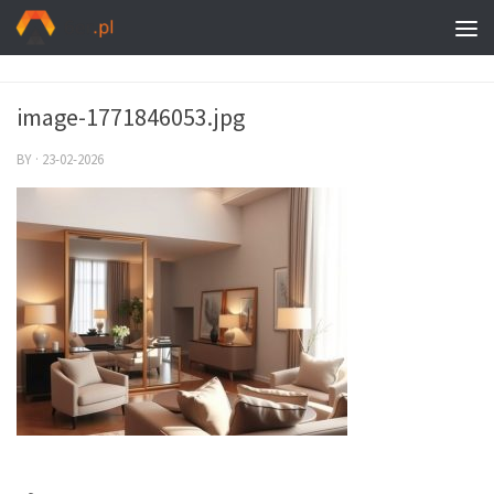
image-1771846053.jpg
BY
·
23-02-2026