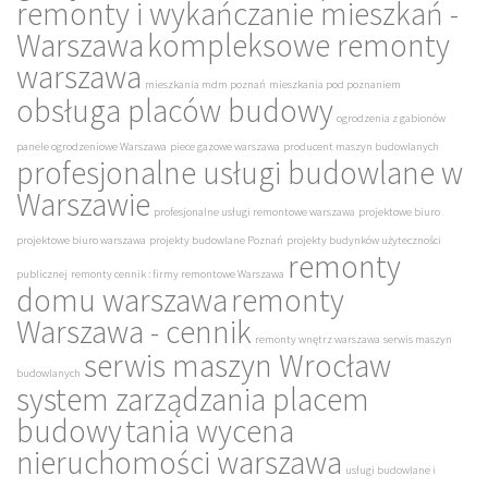
remonty i wykańczanie mieszkań -
Warszawa
kompleksowe remonty
warszawa
mieszkania mdm poznań
mieszkania pod poznaniem
obsługa placów budowy
ogrodzenia z gabionów
panele ogrodzeniowe Warszawa
piece gazowe warszawa
producent maszyn budowlanych
profesjonalne usługi budowlane w
Warszawie
profesjonalne usługi remontowe warszawa
projektowe biuro
projektowe biuro warszawa
projekty budowlane Poznań
projekty budynków użyteczności
remonty
publicznej
remonty cennik : firmy remontowe Warszawa
domu warszawa
remonty
Warszawa - cennik
remonty wnętrz warszawa
serwis maszyn
serwis maszyn Wrocław
budowlanych
system zarządzania placem
budowy
tania wycena
nieruchomości warszawa
usługi budowlane i