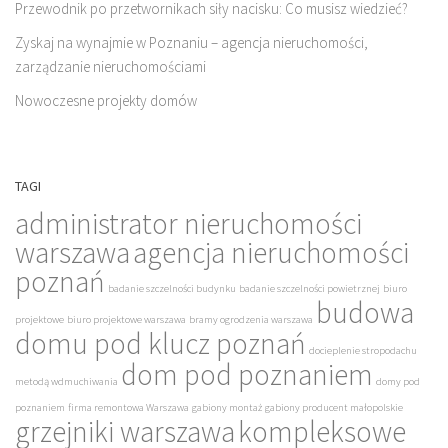
Przewodnik po przetwornikach siły nacisku: Co musisz wiedzieć?
Zyskaj na wynajmie w Poznaniu – agencja nieruchomości,
zarządzanie nieruchomościami
Nowoczesne projekty domów
TAGI
administrator nieruchomości
warszawa
agencja nieruchomości
poznań
badanie szczelności budynku
badanie szczelności powietrznej
biuro
budowa
projektowe
biuro projektowe warszawa
bramy ogrodzenia warszawa
domu pod klucz poznań
docieplenie stropodachu
dom pod poznaniem
metodą wdmuchiwania
domy pod
poznaniem
firma remontowa Warszawa
gabiony montaż
gabiony producent małopolskie
grzejniki warszawa
kompleksowe