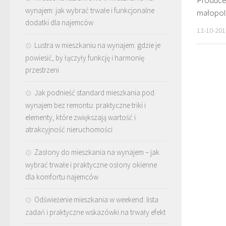
Produce
wynajem: jak wybrać trwałe i funkcjonalne
małopol
dodatki dla najemców
12-10-201
Lustra w mieszkaniu na wynajem: gdzie je
powiesić, by łączyły funkcję i harmonię
przestrzeni
Jak podnieść standard mieszkania pod
wynajem bez remontu: praktyczne triki i
elementy, które zwiększają wartość i
atrakcyjność nieruchomości
Zasłony do mieszkania na wynajem – jak
wybrać trwałe i praktyczne osłony okienne
dla komfortu najemców
Odświeżenie mieszkania w weekend: lista
zadań i praktyczne wskazówki na trwały efekt