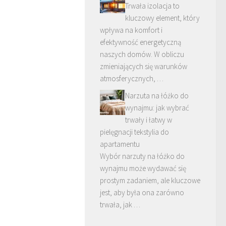
Trwała izolacja to
kluczowy element, który
wpływa na komfort i
efektywność energetyczną
naszych domów. W obliczu
zmieniających się warunków
atmosferycznych, …
Narzuta na łóżko do
wynajmu: jak wybrać
trwały i łatwy w
pielęgnacji tekstylia do
apartamentu
Wybór narzuty na łóżko do
wynajmu może wydawać się
prostym zadaniem, ale kluczowe
jest, aby była ona zarówno
trwała, jak …