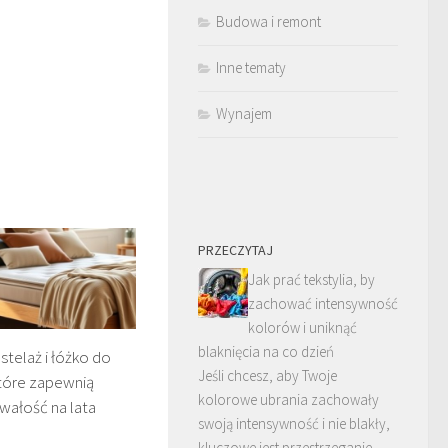
Budowa i remont
Inne tematy
Wynajem
PRZECZYTAJ
Jak prać tekstylia, by
zachować intensywność
kolorów i uniknąć
blaknięcia na co dzień
stelaż i łóżko do
Jeśli chcesz, aby Twoje
tóre zapewnią
kolorowe ubrania zachowały
rwałość na lata
swoją intensywność i nie blakły,
kluczowe jest przestrzeganie