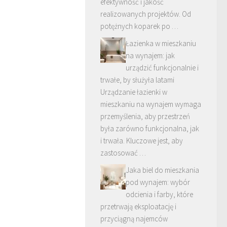
efektywność i jakość
realizowanych projektów. Od
potężnych koparek po …
Łazienka w mieszkaniu
na wynajem: jak
urządzić funkcjonalnie i
trwałe, by służyła latami
Urządzanie łazienki w
mieszkaniu na wynajem wymaga
przemyślenia, aby przestrzeń
była zarówno funkcjonalna, jak
i trwała. Kluczowe jest, aby
zastosować …
Jaka biel do mieszkania
pod wynajem: wybór
odcienia i farby, które
przetrwają eksploatację i
przyciągną najemców