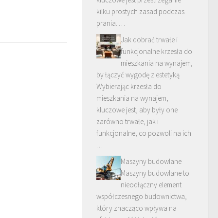
kilku prostych zasad podczas
prania. …
Jak dobrać trwałe i
funkcjonalne krzesła do
mieszkania na wynajem,
by łączyć wygodę z estetyką
Wybierając krzesła do
mieszkania na wynajem,
kluczowe jest, aby były one
zarówno trwałe, jak i
funkcjonalne, co pozwoli na ich
…
Maszyny budowlane
Maszyny budowlane to
nieodłączny element
współczesnego budownictwa,
który znacząco wpływa na