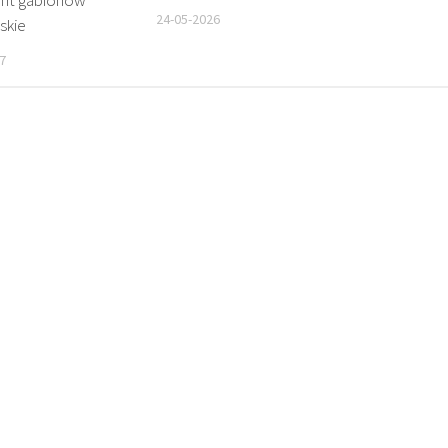
nt gabionów
24-05-2026
skie
7