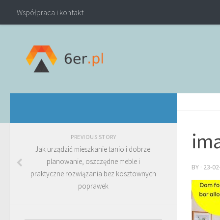
Współpraca i kontakt
ima
PREVIOUS STORY
Jak urządzić mieszkanie tanio i dobrze:
planowanie, oszczędne meble i
BY
·
23-02
praktyczne rozwiązania bez kosztownych
poprawek