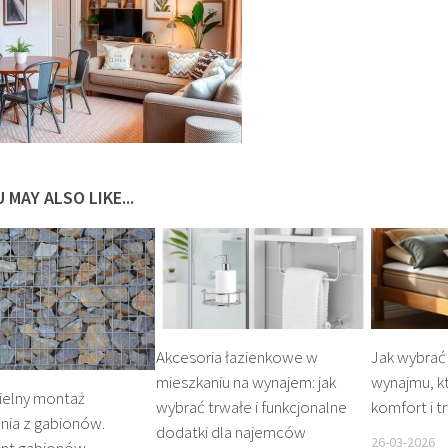
 MAY ALSO LIKE...
Akcesoria łazienkowe w
Jak wybrać 
mieszkaniu na wynajem: jak
wynajmu, k
elny montaż
wybrać trwałe i funkcjonalne
komfort i t
nia z gabionów.
dodatki dla najemców
26-03-2026