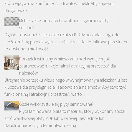
która wpływa na komfort gości i trwałość mebli. Aby zapewnić
długotrwałe …
Meble i akcesoria z technorattanu – gwarancja stylu i
solidności
Ogród – doskonałe miejsce do relaksu Każdy posiadacz ogrodu
może czuć się prawdziwym szczęściarzem. Ta dodatkowa przestrzeń
to doskonała możliwość …
Porządek wizualny w mieszkaniu pod wynajem: jak
zaaranżować funkcjonalną i atrakcyjną przestrzeń dla
najemców
Utrzymanie porządku wizualnego w wynajmowanym mieszkaniu jest
kluczowe dla przyciągnięcia i zadowolenia najemców. Aby stworzyć
funkcjonalną i atrakcyjną przestrzeń, warto …
Gdzie wykorzystuje się płyty laminowane?
Płyta laminowana biała to materiał, który wykonany został
z trójwarstwowej płyty MDF lub wiórowej. Jest jedno- lub
dwustronnie pokryta termoutwardzalną …