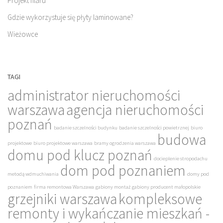
Projekt filaru
Gdzie wykorzystuje się płyty laminowane?
Wieżowce
TAGI
administrator nieruchomości
warszawa
agencja nieruchomości
poznań
badanie szczelności budynku
badanie szczelności powietrznej
biuro
budowa
projektowe
biuro projektowe warszawa
bramy ogrodzenia warszawa
domu pod klucz poznań
docieplenie stropodachu
dom pod poznaniem
metodą wdmuchiwania
domy pod
poznaniem
firma remontowa Warszawa
gabiony montaż
gabiony producent małopolskie
grzejniki warszawa
kompleksowe
remonty i wykańczanie mieszkań -