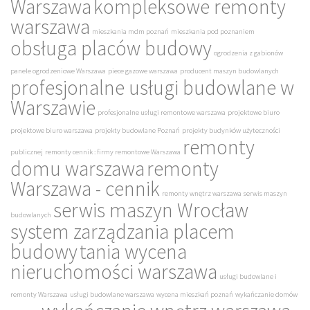
Warszawa
kompleksowe remonty
warszawa
mieszkania mdm poznań
mieszkania pod poznaniem
obsługa placów budowy
ogrodzenia z gabionów
panele ogrodzeniowe Warszawa
piece gazowe warszawa
producent maszyn budowlanych
profesjonalne usługi budowlane w
Warszawie
profesjonalne usługi remontowe warszawa
projektowe biuro
projektowe biuro warszawa
projekty budowlane Poznań
projekty budynków użyteczności
remonty
publicznej
remonty cennik : firmy remontowe Warszawa
domu warszawa
remonty
Warszawa - cennik
remonty wnętrz warszawa
serwis maszyn
serwis maszyn Wrocław
budowlanych
system zarządzania placem
budowy
tania wycena
nieruchomości warszawa
usługi budowlane i
remonty Warszawa
usługi budowlane warszawa
wycena mieszkań poznań
wykańczanie domów