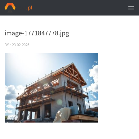
image-1771847778.jpg
BY
·
23-02-2026