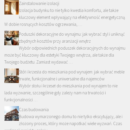
Zainstalowanie izolacji
Izolacja budynku to nie tylko kwestia komfortu, ale także
kluczowy element wpływający na efektywność energetyczną.
W dobie rosnących kosztów ogrzewania, …
Poduszki dekoracyjne do wynajmu: jak wybrać styl i uniknąć
zbędnych kosztów przy aranżacji wnętrz
Wybór odpowiednich poduszek dekoracyjnych do wynajmu
może być kluczowy dla estetyki Twojego wnętrza, ale także dla
Twojego budżetu. Zamiast wydawać …
Stół i krzesła do mieszkania pod wynajem: jak wybrać meble
trwałe, funkcjonalne i uniwersalne dla najemców
Wybór stołu i krzeseł do mieszkania pod wynajem to nie
lada wyzwanie, szczególnie gdy zależy nam na trwałości i
funkcjonalności …
Czas budowania
Budowa wymarzonego domu to nie tylko ekscytujący, ale i
złożony proces, który może napotkać wiele wyzwań. Czas