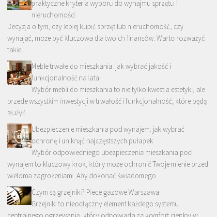
praktyczne kryteria wyboru do wynajmu sprzętu i
nieruchomości
Decyzja o tym, czy lepiej kupić sprzęt lub nieruchomość, czy
wynająć, może być kluczowa dla twoich finansów. Warto rozważyć
takie …
Meble trwałe do mieszkania: jak wybrać jakość i
funkcjonalność na lata
Wybór mebli do mieszkania to nie tylko kwestia estetyki, ale
przede wszystkim inwestycji w trwałość i funkcjonalność, które będą
służyć …
Ubezpieczenie mieszkania pod wynajem: jak wybrać
ochronę i uniknąć najczęstszych pułapek
Wybór odpowiedniego ubezpieczenia mieszkania pod
wynajem to kluczowy krok, który może ochronić Twoje mienie przed
wieloma zagrożeniami. Aby dokonać świadomego …
Czym są grzejniki? Piece gazowe Warszawa
Grzejniki to nieodłączny element każdego systemu
centralnego ogrzewania, który odpowiada za komfort cieplny w