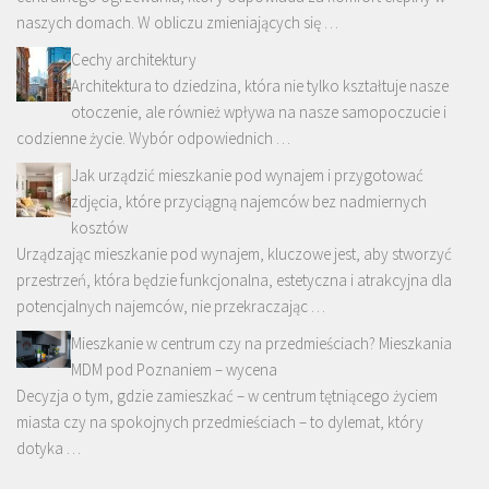
naszych domach. W obliczu zmieniających się …
Cechy architektury
Architektura to dziedzina, która nie tylko kształtuje nasze
otoczenie, ale również wpływa na nasze samopoczucie i
codzienne życie. Wybór odpowiednich …
Jak urządzić mieszkanie pod wynajem i przygotować
zdjęcia, które przyciągną najemców bez nadmiernych
kosztów
Urządzając mieszkanie pod wynajem, kluczowe jest, aby stworzyć
przestrzeń, która będzie funkcjonalna, estetyczna i atrakcyjna dla
potencjalnych najemców, nie przekraczając …
Mieszkanie w centrum czy na przedmieściach? Mieszkania
MDM pod Poznaniem – wycena
Decyzja o tym, gdzie zamieszkać – w centrum tętniącego życiem
miasta czy na spokojnych przedmieściach – to dylemat, który
dotyka …