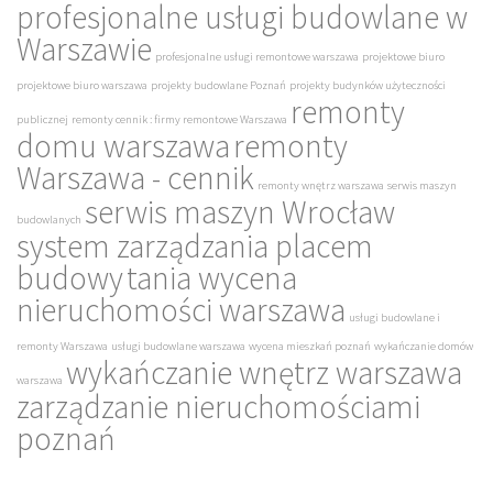
profesjonalne usługi budowlane w
Warszawie
profesjonalne usługi remontowe warszawa
projektowe biuro
projektowe biuro warszawa
projekty budowlane Poznań
projekty budynków użyteczności
remonty
publicznej
remonty cennik : firmy remontowe Warszawa
domu warszawa
remonty
Warszawa - cennik
remonty wnętrz warszawa
serwis maszyn
serwis maszyn Wrocław
budowlanych
system zarządzania placem
budowy
tania wycena
nieruchomości warszawa
usługi budowlane i
remonty Warszawa
usługi budowlane warszawa
wycena mieszkań poznań
wykańczanie domów
wykańczanie wnętrz warszawa
warszawa
zarządzanie nieruchomościami
poznań