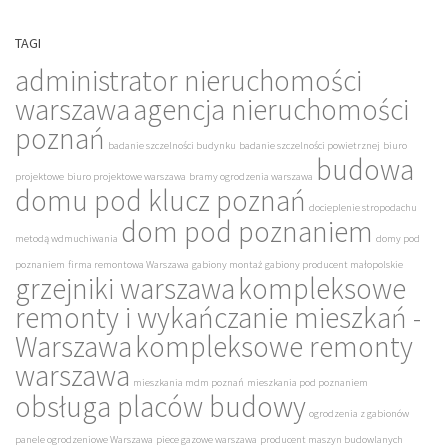
TAGI
administrator nieruchomości
warszawa
agencja nieruchomości
poznań
badanie szczelności budynku
badanie szczelności powietrznej
biuro
budowa
projektowe
biuro projektowe warszawa
bramy ogrodzenia warszawa
domu pod klucz poznań
docieplenie stropodachu
dom pod poznaniem
metodą wdmuchiwania
domy pod
poznaniem
firma remontowa Warszawa
gabiony montaż
gabiony producent małopolskie
grzejniki warszawa
kompleksowe
remonty i wykańczanie mieszkań -
Warszawa
kompleksowe remonty
warszawa
mieszkania mdm poznań
mieszkania pod poznaniem
obsługa placów budowy
ogrodzenia z gabionów
panele ogrodzeniowe Warszawa
piece gazowe warszawa
producent maszyn budowlanych