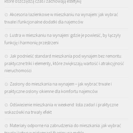
które oszczędzą czas i zachowają estetykę
Akcesoria łazienkowe w mieszkaniu na wynajem: jak wybrać
trwałe i funkcjonalne dodatki dla najemców
Lustra w mieszkaniu na wynajem: gdzie je powiesić, by łączyły
funkcję i harmonię przestrzeni
Jak podnieść standard mieszkania pod wynajem bez remontu:
praktyczne triki i elementy, które zwiększają wartość i atrakcyjność
nieruchomości
Zasłony do mieszkania na wynajem – jak wybrać trwałe i
praktyczne osłony okienne dla komfortu najemców
Odświeżenie mieszkania w weekend: lista zadań i praktyczne
wskazówki na trwały efekt
Materiały odporne na zabrudzenia do mieszkania: jak wybrać
trwałe i łatwe w pielęgnacji tkaniny na meble