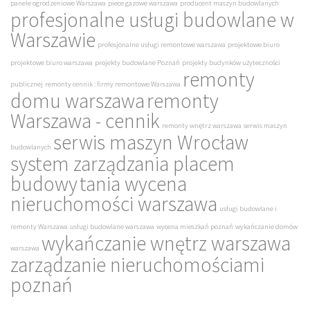
panele ogrodzeniowe Warszawa
piece gazowe warszawa
producent maszyn budowlanych
profesjonalne usługi budowlane w
Warszawie
profesjonalne usługi remontowe warszawa
projektowe biuro
projektowe biuro warszawa
projekty budowlane Poznań
projekty budynków użyteczności
remonty
publicznej
remonty cennik : firmy remontowe Warszawa
domu warszawa
remonty
Warszawa - cennik
remonty wnętrz warszawa
serwis maszyn
serwis maszyn Wrocław
budowlanych
system zarządzania placem
budowy
tania wycena
nieruchomości warszawa
usługi budowlane i
remonty Warszawa
usługi budowlane warszawa
wycena mieszkań poznań
wykańczanie domów
wykańczanie wnętrz warszawa
warszawa
zarządzanie nieruchomościami
poznań