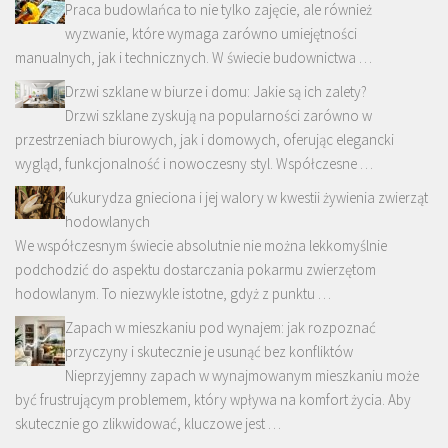
Praca budowlańca to nie tylko zajęcie, ale również
wyzwanie, które wymaga zarówno umiejętności
manualnych, jak i technicznych. W świecie budownictwa …
Drzwi szklane w biurze i domu: Jakie są ich zalety?
Drzwi szklane zyskują na popularności zarówno w
przestrzeniach biurowych, jak i domowych, oferując elegancki
wygląd, funkcjonalność i nowoczesny styl. Współczesne …
Kukurydza gnieciona i jej walory w kwestii żywienia zwierząt
hodowlanych
We współczesnym świecie absolutnie nie można lekkomyślnie
podchodzić do aspektu dostarczania pokarmu zwierzętom
hodowlanym. To niezwykle istotne, gdyż z punktu …
Zapach w mieszkaniu pod wynajem: jak rozpoznać
przyczyny i skutecznie je usunąć bez konfliktów
Nieprzyjemny zapach w wynajmowanym mieszkaniu może
być frustrującym problemem, który wpływa na komfort życia. Aby
skutecznie go zlikwidować, kluczowe jest …