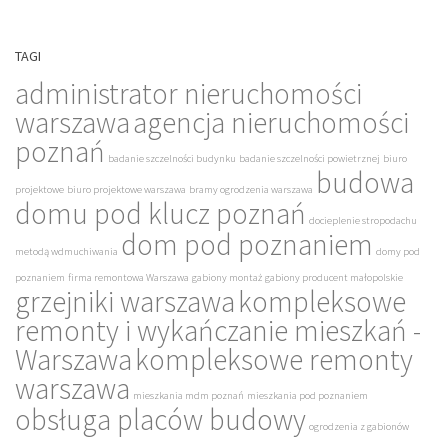
TAGI
administrator nieruchomości
warszawa
agencja nieruchomości
poznań
badanie szczelności budynku
badanie szczelności powietrznej
biuro
budowa
projektowe
biuro projektowe warszawa
bramy ogrodzenia warszawa
domu pod klucz poznań
docieplenie stropodachu
dom pod poznaniem
metodą wdmuchiwania
domy pod
poznaniem
firma remontowa Warszawa
gabiony montaż
gabiony producent małopolskie
grzejniki warszawa
kompleksowe
remonty i wykańczanie mieszkań -
Warszawa
kompleksowe remonty
warszawa
mieszkania mdm poznań
mieszkania pod poznaniem
obsługa placów budowy
ogrodzenia z gabionów