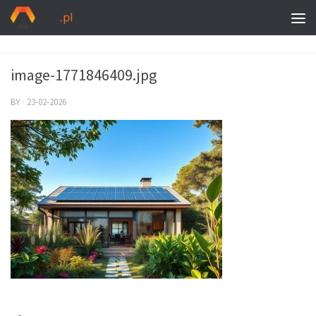
image-1771846409.jpg
BY
·
23-02-2026